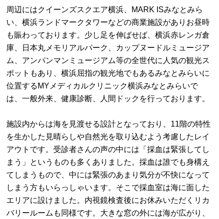
周辺にはクイーンズスクエア横浜、MARK ISみなとみら
い、横浜ランドマークタワーなどの商業施設がありお昼時
も賑わっております。少し足を伸ばせば、横浜赤レンガ倉
庫、日本丸メモリアルパーク、カップヌードルミュージア
ム、アンパンマンミュージアム等の全世代に人気の観光ス
ポットもあり、横浜屈指の観光地でもあるみなとみらいに
位置するMYメディカルクリニック横浜みなとみらいで
は、一般外来、健康診断、人間ドックを行っております。
施設内からは海を見渡せる設計となっており、11階の特性
を生かした見晴らしや自然光を取り込むよう考慮したレイ
アウトです。受診者さんの声の中には「採血は緊張してし
まう」というものも多くありました。採血は誰でも身構え
てしまうもので、中には緊張のあまり気分が不快になって
しまう方もいらっしゃいます。そこで採血室は海に面した
エリアに設けました。内視鏡検査後にお休みいただくリカ
バリールームも同様です。大きな窓の外には海が広がり、