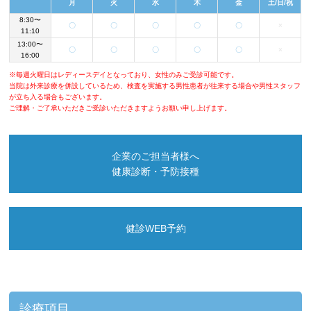
月
火
水
木
金
土/日/祝
8:30〜
〇
〇
〇
〇
〇
×
11:10
13:00〜
〇
〇
〇
〇
〇
×
16:00
※毎週火曜日はレディースデイとなっており、女性のみご受診可能です。
当院は外来診療を併設しているため、検査を実施する男性患者が往来する場合や男性スタッフ
が立ち入る場合もございます。
ご理解・ご了承いただきご受診いただきますようお願い申し上げます。
企業のご担当者様へ
健康診断・予防接種
健診WEB予約
診療項目