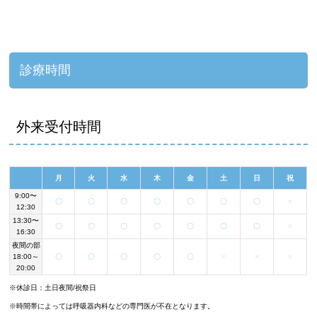
診療時間
外来受付時間
月
火
水
木
金
土
日
祝
9:00〜
〇
〇
〇
〇
〇
〇
〇
×
12:30
13:30〜
〇
〇
〇
〇
〇
〇
〇
×
16:30
夜間の部
18:00～
〇
〇
〇
〇
〇
×
×
×
20:00
※休診日：土日夜間/祝祭日
※時間帯によっては呼吸器内科などの専門医が不在となります。