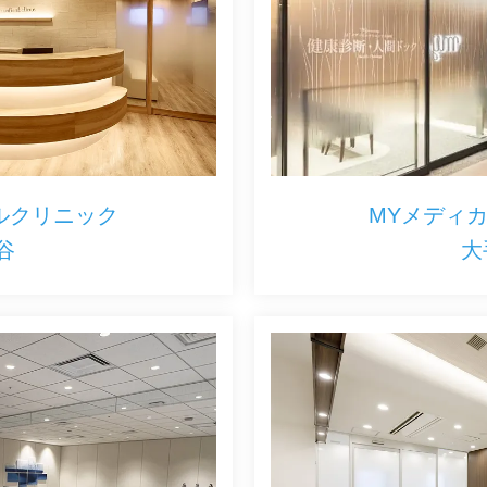
ルクリニック
MYメディ
谷
大