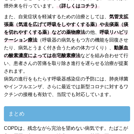
煙外来を行っています。
（詳しくはコチラ）
また、自覚症状を軽減するための治療としては、
気管支拡
張薬（気道を広げて呼吸をしやすくする薬）や去痰薬（痰
を切れやすくする薬）などの薬物療法
の他、
呼吸リハビリ
テーション療法
（呼吸器の病気をもつ方の機能を回復させ
たり、病気とうまく付き合うための体力づくり）、
動脈血
の酸素濃度によっては在宅酸素療法
などを組み合わせて行
い、患者さんの苦痛を取り除き進行を遅らせる治療が提案
されます。
病気の進行をもたらす呼吸器感染症の予防には、肺炎球菌
やインフルエンザ、さらに最近では新型コロナに対するワ
クチンの接種も有効で、当院でも対応しています。
まとめ
COPDは、残念ながら完治を望めない病気です。たばこが