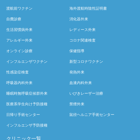
渡航前ワクチン
海外渡航時陰性証明書
自費診療
消化器外来
生活習慣病外来
レディース外来
アレルギー外来
コロナ関連検査
オンライン診療
保健指導
インフルエンザワクチン
新型コロナワクチン
性感染症検査
発熱外来
呼吸器内科外来
血液内科外来
睡眠時無呼吸症候群外来
いびきレーザー治療
医療系学生向け予防接種
禁煙外来
日帰り手術センター
鼠径ヘルニア手術センター
インフルエンザ予防接種
クリニック一覧