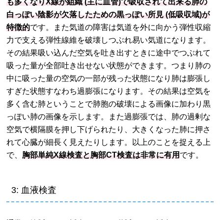
も多くなりX線が組織 (主に血管)で吸収されて出来る肺の
白っぽい陰影が欠落したための黒っぽい所見 (低吸収域)が
特徴的
です。また気道の障害は気道を外に向かう弾性収縮
力で支える弾性線維を破壊しつぶれ易い気道になります。
その結果吸い込んだ空気を吐き出すときに途中でつぶれて
吸った量が全部吐き出せない状態ができます。つまり肺の
中に吸った量の空気の一部が残った状態になり肺は膨張し
すぎた状態すなわち過膨張になります。その結果は空気を
多く含む肺ということで肺胞の破壊による画像に加わり黒
っぽい肺の画像を示します。また過膨張では、肺の過剰な
空気で横隔膜を押し下げられたり、大きくなった肺に押さ
れて心臓が細長く見えたりします。以上のことを捉える上
で、
胸部単純X線検査と胸部CT検査は非常に有用
です。
3: 血液検査