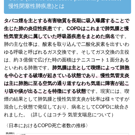
慢性閉塞性肺疾患)とは
タバコ煙を主とする有害物質を長期に吸入曝露することで
生じた肺の炎症性疾患
です。
COPDはこれまで肺気腫と慢
性気管支炎に属していた呼吸器疾患をまとめた病名
です。
肺の主な仕事は、酸素を取り込んで二酸化炭素を出すいわ
ゆる呼吸と呼ばれるガス交換です。そしてガス交換の主役
は、約３億個で広げた時の面積はテニスコート１面分ある
といわれる肺胞です。
肺気腫は主として喫煙によって肺胞
を中心とする破壊が起きている状態であり、慢性気管支炎
は主に肺胞に至る空気の通り道すなわち気道に障害が起こ
り咳や痰が出ることを特徴にする状態
です。現実には、喫
煙の結果として肺気腫と慢性気管支炎が比率は様々ですが
混合した状態で発症しており、病名としてCOPDに統合さ
れました。
（詳しくはコチラ 気管支喘息について）
〈日本におけるCOPD死亡者数の推移〉