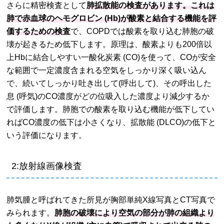
さらに精密検査として
肺拡散能の検査があります。これは
肺で赤血球のヘモグロビン (Hb)が酸素と結合する機能を評
価するための検査
で、COPDでは酸素を取り込む肺胞の破
壊が起きるため低下します。原理は、酸素よりも200倍以
上Hbに結合しやすい一酸化炭素 (CO)を使って、COが安全
な範囲で一定濃度含まれる空気をしっかり深く吸い込ん
で、続いてしっかり吐き出して(呼出して)、その呼出した
息 (呼気)のCO濃度がどの位吸入した濃度より減少するか
で評価します。肺胞での酸素を取り込む機能が低下してい
ればCO濃度の低下は小さくなり、拡散能 (DLCO)の低下と
いう評価になります。
2:放射線画像検査
肺気腫と呼ばれてきた所見が胸部単純X線写真とCT写真で
みられます。
肺胞の破壊により空気の部分が肺の組織より