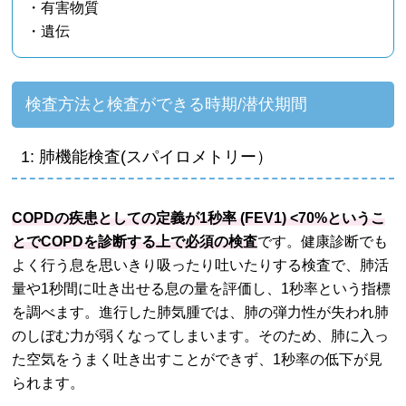
・有害物質
・遺伝
検査方法と検査ができる時期/潜伏期間
1: 肺機能検査(スパイロメトリー）
COPDの疾患としての定義が1秒率 (FEV1) <70%というこ
とでCOPDを診断する上で必須の検査
です。健康診断でも
よく行う息を思いきり吸ったり吐いたりする検査で、肺活
量や1秒間に吐き出せる息の量を評価し、1秒率という指標
を調べます。進行した肺気腫では、肺の弾力性が失われ肺
のしぼむ力が弱くなってしまいます。そのため、肺に入っ
た空気をうまく吐き出すことができず、1秒率の低下が見
られます。