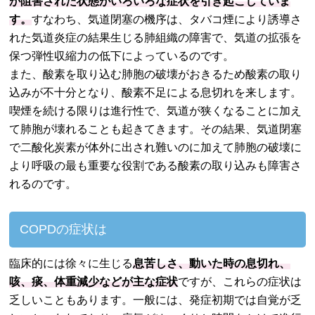
が阻害された状態がいろいろな症状を引き起こしていま
す。
すなわち、気道閉塞の機序は、タバコ煙により誘導さ
れた気道炎症の結果生じる肺組織の障害で、気道の拡張を
保つ弾性収縮力の低下によっているのです。
また、酸素を取り込む肺胞の破壊がおきるため酸素の取り
込みが不十分となり、酸素不足による息切れを来します。
喫煙を続ける限りは進行性で、気道が狭くなることに加え
て肺胞が壊れることも起きてきます。その結果、気道閉塞
で二酸化炭素が体外に出され難いのに加えて肺胞の破壊に
より呼吸の最も重要な役割である酸素の取り込みも障害さ
れるのです。
COPDの症状は
臨床的には徐々に生じる
息苦しさ、動いた時の息切れ、
咳、痰、体重減少などが主な症状
ですが、これらの症状は
乏しいこともあります。一般には、発症初期では自覚が乏