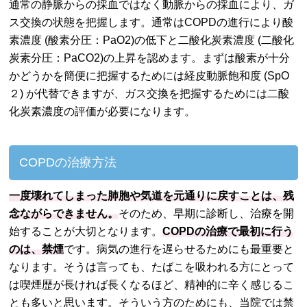
通常の静脈からの採血ではなく動脈からの採血により、ガ
ス交換の状態を把握します。通常はCOPDの進行により酸
素濃度 (酸素分圧：PaO2)の低下と二酸化炭素濃度 (二酸化
炭素分圧：PaCO2)の上昇を認めます。まずは酸素が十分
かどうかを簡便に把握するためには経皮動脈飽和度 (SpO
２) が代替できますが、ガス交換を把握するためには二酸
化炭素濃度の評価が必要になります。
COPDの治療方法
一度壊れてしまった肺胞や気道を元通りに戻すことは、残
念ながらできません。
そのため、早期に診断し、治療を開
始することが大切となります。
COPDの治療で最初に行う
のは、禁煙
です。病気の進行を遅らせるためにも最重要と
なります。そうは言っても、たばこを吸われる方にとって
は喫煙歴が長ければ長くなるほど、精神的に辛く感じるこ
とも多いと思います。そういう方のためにも、当院では禁