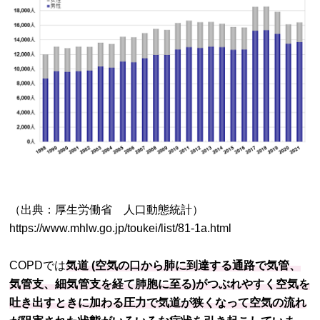
（出典：厚生労働省 人口動態統計）
https://www.mhlw.go.jp/toukei/list/81-1a.html
COPDでは
気道 (空気の口から肺に到達する通路で気管、
気管支、細気管支を経て肺胞に至る)がつぶれやすく空気を
吐き出すときに加わる圧力で気道が狭くなって空気の流れ