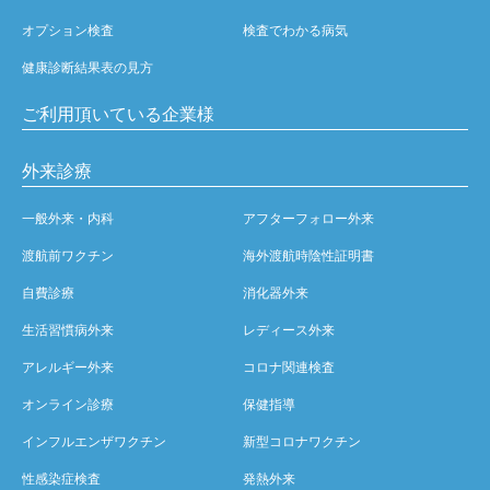
オプション検査
検査でわかる病気
健康診断結果表の見方
ご利用頂いている企業様
外来診療
一般外来・内科
アフターフォロー外来
渡航前ワクチン
海外渡航時陰性証明書
自費診療
消化器外来
生活習慣病外来
レディース外来
アレルギー外来
コロナ関連検査
オンライン診療
保健指導
インフルエンザワクチン
新型コロナワクチン
性感染症検査
発熱外来