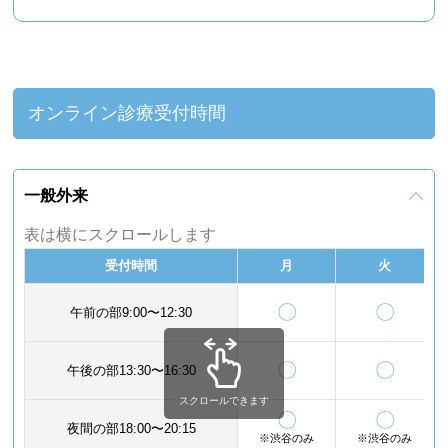
オンライン診療受付時間
一般外来
表は横にスクロールします
受付時間
月
火
〇
〇
午前の部9:00〜12:30
〇
〇
午後の部13:30〜16:30
スクロールできます
〇
〇
夜間の部18:00〜20:15
※渋谷のみ
※渋谷のみ