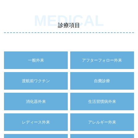
MEDICAL
診療項目
一般外来
アフターフォロー外来
渡航前ワクチン
自費診療
消化器外来
生活習慣病外来
レディース外来
アレルギー外来