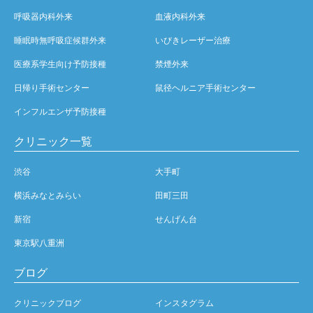
呼吸器内科外来
血液内科外来
睡眠時無呼吸症候群外来
いびきレーザー治療
医療系学生向け予防接種
禁煙外来
日帰り手術センター
鼠径ヘルニア手術センター
インフルエンザ予防接種
クリニック一覧
渋谷
大手町
横浜みなとみらい
田町三田
新宿
せんげん台
東京駅八重洲
ブログ
クリニックブログ
インスタグラム