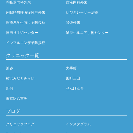
呼吸器内科外来
血液内科外来
睡眠時無呼吸症候群外来
いびきレーザー治療
医療系学生向け予防接種
禁煙外来
日帰り手術センター
鼠径ヘルニア手術センター
インフルエンザ予防接種
クリニック一覧
渋谷
大手町
横浜みなとみらい
田町三田
新宿
せんげん台
東京駅八重洲
ブログ
クリニックブログ
インスタグラム