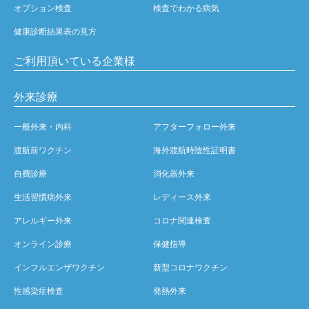
オプション検査
検査でわかる病気
健康診断結果表の見方
ご利用頂いている企業様
外来診療
一般外来・内科
アフターフォロー外来
渡航前ワクチン
海外渡航時陰性証明書
自費診療
消化器外来
生活習慣病外来
レディース外来
アレルギー外来
コロナ関連検査
オンライン診療
保健指導
インフルエンザワクチン
新型コロナワクチン
性感染症検査
発熱外来