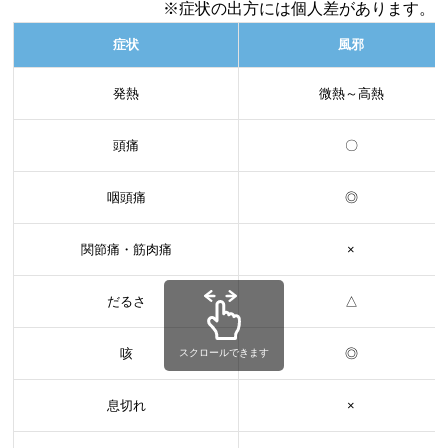
※症状の出方には個人差があります。
症状
風邪
発熱
微熱～高熱
頭痛
〇
咽頭痛
◎
関節痛・筋肉痛
×
だるさ
△
咳
◎
スクロールできます
息切れ
×