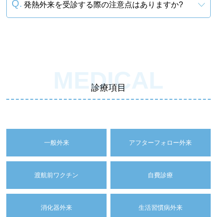
発熱外来を受診する際の注意点はありますか?
MEDICAL
診療項目
一般外来
アフターフォロー外来
渡航前ワクチン
自費診療
消化器外来
生活習慣病外来