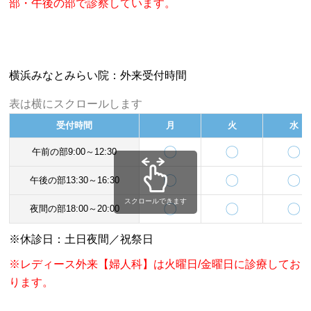
部・午後の部で診察しています。
横浜みなとみらい院：外来受付時間
表は横にスクロールします
受付時間
月
火
水
〇
〇
〇
午前の部9:00～12:30
〇
〇
〇
午後の部13:30～16:30
スクロールできます
〇
〇
〇
夜間の部18:00～20:00
※休診日：土日夜間／祝祭日
※レディース外来【婦人科】は火曜日/金曜日に診療してお
ります。