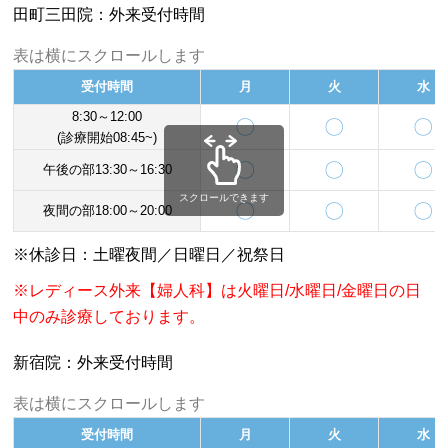
田町三田院：外来受付時間
表は横にスクロールします
受付時間
月
火
水
8:30～12:00
〇
〇
〇
(診療開始08:45~)
〇
〇
〇
午後の部13:30～16:30
スクロールできます
〇
〇
〇
夜間の部18:00～20:00
※休診日：土曜夜間／日曜日／祝祭日
※レディース外来【婦人科】は火曜日/水曜日/金曜日の日
中のみ診療しております。
新宿院：外来受付時間
表は横にスクロールします
受付時間
月
火
水