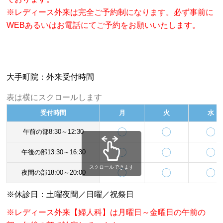
※レディース外来は完全ご予約制になります。必ず事前に
WEBあるいはお電話にてご予約をお願いいたします。
大手町院：外来受付時間
表は横にスクロールします
受付時間
月
火
水
〇
〇
〇
午前の部8:30～12:30
〇
〇
〇
午後の部13:30～16:30
スクロールできます
〇
〇
〇
夜間の部18:00～20:00
※休診日：土曜夜間／日曜／祝祭日
※レディース外来【婦人科】は月曜日～金曜日の午前の