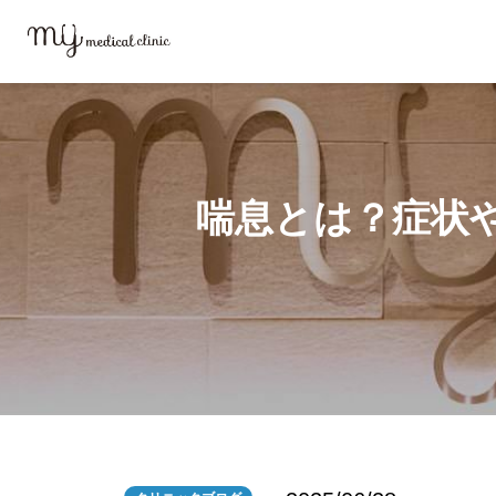
MYメディカルクリニックTOP
ブログ
喘息とは？症状や原因、治療方
喘息とは？症状