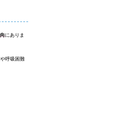
傾向
にありま
鳴や呼吸困難