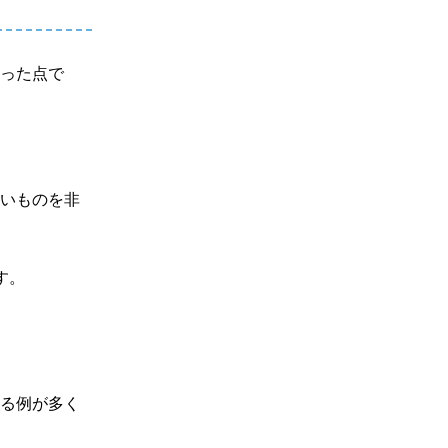
いった点で
ないものを非
す。
する例が多く