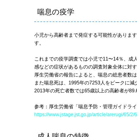
喘息の疫学
小児から高齢者まで発症する可能性がありま
す。
これまでの疫学調査では小児で11〜14％、成
感などの症状があるものの調査対象全体に対
厚生労働省の報告によると、喘息の総患者数は、
また喘息死は、1995年の7253人をピークに減
2013年の死亡者数では65歳以上の高齢者が89
参考：厚生労働省「喘息予防・管理ガイドラ
https://www.jstage.jst.go.jp/article/arerugi/65/2
成人喘息の特徴