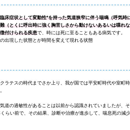
臨床症状として変動性*を持った気道狭窄に伴う喘鳴（呼気時
困難（とくに呼出時に強く胸苦しさから動けないあるいは喋れ
特徴付けられる疾患
で、時には死に至ることもある病気です。
の出現した状態とが時間を変えて現れる状態
ポクラテスの時代までさか上り、我が国では平安町時代や室町
す。
る気道の過敏性があることは以前から認識されていましたが、
年くらい前で、その結果、診断や治療が進歩して、喘息死の減