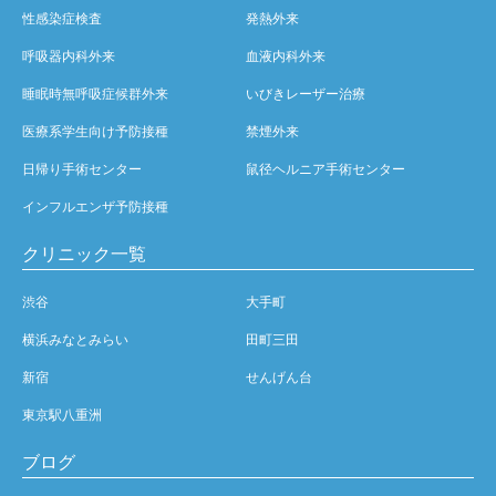
性感染症検査
発熱外来
呼吸器内科外来
血液内科外来
睡眠時無呼吸症候群外来
いびきレーザー治療
医療系学生向け予防接種
禁煙外来
日帰り手術センター
鼠径ヘルニア手術センター
インフルエンザ予防接種
クリニック一覧
渋谷
大手町
横浜みなとみらい
田町三田
新宿
せんげん台
東京駅八重洲
ブログ