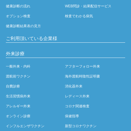
健康診断の流れ
WEB問診・結果配信サービス
オプション検査
検査でわかる病気
健康診断結果表の見方
ご利用頂いている企業様
外来診療
一般外来・内科
アフターフォロー外来
渡航前ワクチン
海外渡航時陰性証明書
自費診療
消化器外来
生活習慣病外来
レディース外来
アレルギー外来
コロナ関連検査
オンライン診療
保健指導
インフルエンザワクチン
新型コロナワクチン