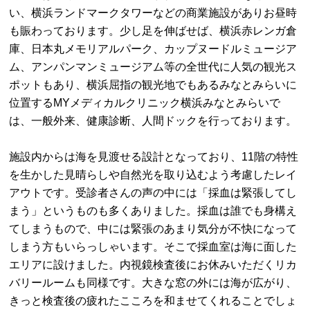
い、横浜ランドマークタワーなどの商業施設がありお昼時
も賑わっております。少し足を伸ばせば、横浜赤レンガ倉
庫、日本丸メモリアルパーク、カップヌードルミュージア
ム、アンパンマンミュージアム等の全世代に人気の観光ス
ポットもあり、横浜屈指の観光地でもあるみなとみらいに
位置するMYメディカルクリニック横浜みなとみらいで
は、一般外来、健康診断、人間ドックを行っております。
施設内からは海を見渡せる設計となっており、11階の特性
を生かした見晴らしや自然光を取り込むよう考慮したレイ
アウトです。受診者さんの声の中には「採血は緊張してし
まう」というものも多くありました。採血は誰でも身構え
てしまうもので、中には緊張のあまり気分が不快になって
しまう方もいらっしゃいます。そこで採血室は海に面した
エリアに設けました。内視鏡検査後にお休みいただくリカ
バリールームも同様です。大きな窓の外には海が広がり、
きっと検査後の疲れたこころを和ませてくれることでしょ