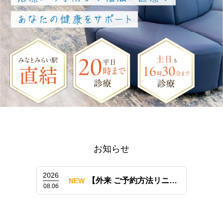
お知らせ
2026
【外来 ご予約方法リニューアルのお知らせ（LINE予約も開始）】
NEW
08.06
みなとみらいの内科ならMYメディカルクリニック横浜みなとみらい