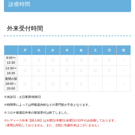
診療時間
外来受付時間
月
火
水
木
金
土
日
祝
9:00〜
〇
〇
〇
〇
〇
〇
〇
×
12:30
13:30〜
〇
〇
〇
〇
〇
〇
〇
×
16:30
夜間の部
18:00～
〇
〇
〇
〇
〇
×
×
×
20:00
※休診日：土日夜間/祝祭日
※時間帯によっては呼吸器内科などの専門医が不在となります。
※コロナ後遺症外来の新規受付は終了しました。
※レディース外来【婦人科】は火曜日/木曜日/金曜日の日中のみ診療しております。
（夜間は対応しておりません。また、当院に乳腺外来はございません）