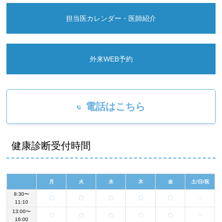
担当医カレンダー・医師紹介
外来WEB予約
電話はこちら
健康診断受付時間
月
火
水
木
金
土/日/祝
8:30〜
〇
〇
〇
〇
〇
×
11:10
13:00〜
〇
〇
〇
〇
〇
×
16:00