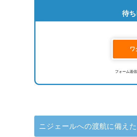
待ち
ワ
フォーム送
ニジェールへの渡航に備え