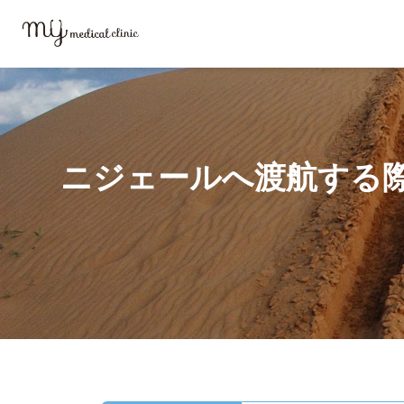
MYメディカルクリニックTOP
外来診療
渡航前ワクチン
ニジェー
ニジェールへ渡航する
ニジェールへ渡航する際に推奨されているワクチン・予防接種のことならMYメディカルクリニック