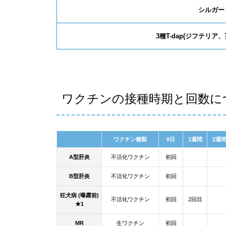
シルガー
3種T-dap(ジフテリ
ワクチンの接種時期と回数に
ワクチン種類
0日
1週間
2週
A型肝炎
不活化ワクチン
初回
B型肝炎
不活化ワクチン
初回
狂犬病 (曝露前)
不活化ワクチン
初回
2回目
★1
MR
生ワクチン
初回