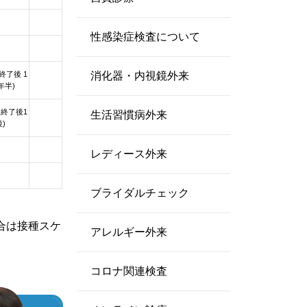
性感染症検査について
終了後 1
消化器・内視鏡外来
年半)
回終了後1
生活習慣病外来
)
レディース外来
ブライダルチェック
合は接種スケ
アレルギー外来
コロナ関連検査