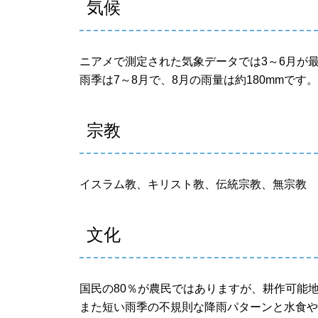
気候
ニアメで測定された気象データでは3～6月が
雨季は7～8月で、8月の雨量は約180mmです
宗教
イスラム教、キリスト教、伝統宗教、無宗教
文化
国民の80％が農民ではありますが、耕作可能
また短い雨季の不規則な降雨パターンと水食