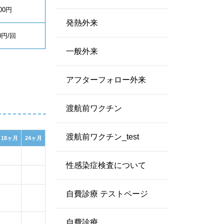
000円
発熱外来
60円/回
一般外来
アフターフォロー外来
渡航前ワクチン
渡航前ワクチン_test
18ヶ月
24ヶ月
性感染症検査について
自費診療 テストページ
自費診療