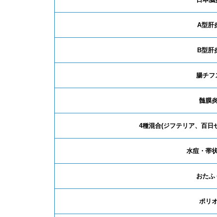
A型肝
B型肝
腸チフ
髄膜
4種混合(ジフテリア、百日
水痘・帯
おたふ
ポリ