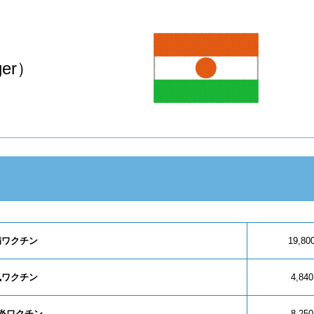
er）
病ワクチン
19,8
風ワクチン
4,84
炎ワクチン
8,25