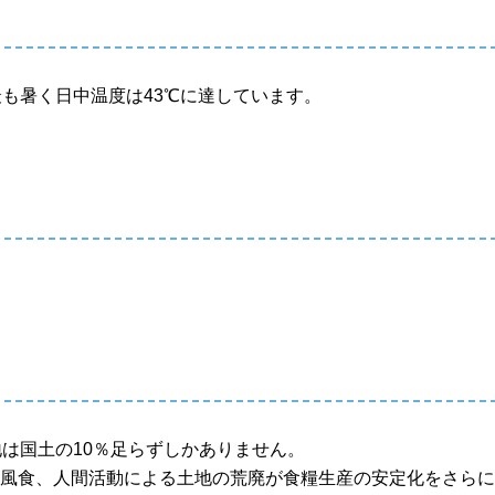
最も暑く日中温度は43℃に達しています。
。
地は国土の10％足らずしかありません。
や風食、人間活動による土地の荒廃が食糧生産の安定化をさら