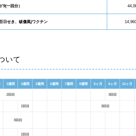
ド9(一回分）
44,
ア、百日せき、破傷風)ワクチン
14,9
ついて
間
3週間
4週間
5週間
6週間
7週間
8週間
5ヶ月
6ヶ月
12ヶ月
2回目
3回目
2回目
3回目
3回目
2回目