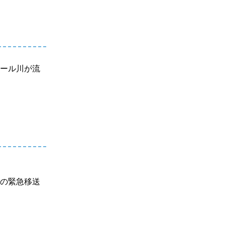
ェール川が流
ヘの緊急移送