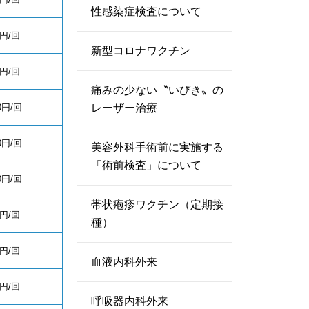
性感染症検査について
0円/回
新型コロナワクチン
0円/回
痛みの少ない〝いびき〟の
00円/回
レーザー治療
00円/回
美容外科手術前に実施する
「術前検査」について
00円/回
帯状疱疹ワクチン（定期接
0円/回
種）
0円/回
血液内科外来
0円/回
呼吸器内科外来