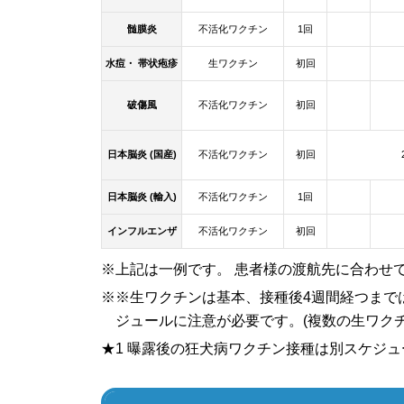
髄膜炎
不活化ワクチン
1回
水痘・ 帯状疱疹
生ワクチン
初回
破傷風
不活化ワクチン
初回
日本脳炎 (国産)
不活化ワクチン
初回
日本脳炎 (輸入)
不活化ワクチン
1回
インフルエンザ
不活化ワクチン
初回
※上記は一例です。 患者様の渡航先に合わせ
※※生ワクチンは基本、接種後4週間経つまで
ジュールに注意が必要です。(複数の生ワク
★1 曝露後の狂犬病ワクチン接種は別スケジ