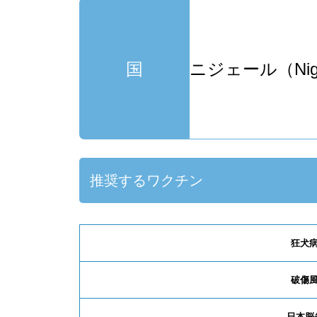
国
ニジェール（Nig
推奨するワクチン
狂犬
破傷
日本脳