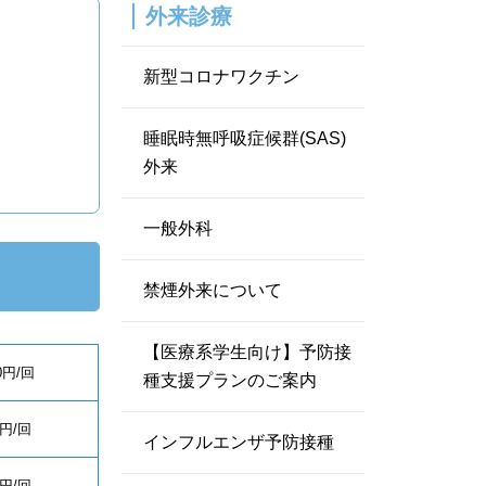
外来診療
新型コロナワクチン
睡眠時無呼吸症候群(SAS)
外来
一般外科
禁煙外来について
【医療系学生向け】予防接
00円/回
種支援プランのご案内
0円/回
インフルエンザ予防接種
0円/回