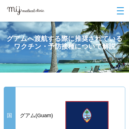
MYメディカルクリニックTOP
外来診療
渡航前ワクチン
グアムへ渡
航する際に推奨されているワクチン・予防接種について解説
グアムへ渡航する際に推奨されている
ワクチン・予防接種について解説
グアムへ渡航する際に推奨されているワクチン・予防接種のことならMYメディカルクリニック
国
グアム(Guam)