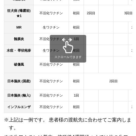
狂犬病 (曝露前)
不活化ワクチン
初回
2回目
3回目
★1
MR
生ワクチン
初回
2
髄膜炎
不活化ワクチン
1回
水痘・ 帯状疱疹
生ワクチン
初回
2
スクロールできます
破傷風
不活化ワクチン
初回
日本脳炎 (国産)
不活化ワクチン
初回
2回目
日本脳炎 (輸入)
不活化ワクチン
1回
インフルエンザ
不活化ワクチン
初回
2
※上記は一例です。 患者様の渡航先に合わせてご案内しま
す。