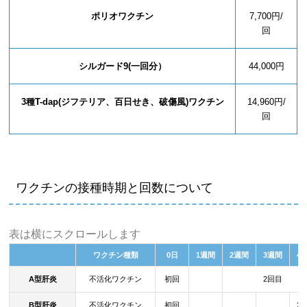
ポリオワクチン
7,700円/
回
シルガード9(一回分）
44,000円
3種T-dap(ジフテリア、百日せき、破傷風)ワクチン
14,960円/
回
ワクチンの接種時期と回数について
表は横にスクロールします
ワクチン種類
0日
1週間
2週間
3週間
4
A型肝炎
不活化ワクチン
初回
2回目
B型肝炎
不活化ワクチン
初回
2