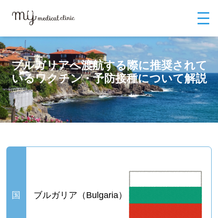
MYメディカルクリニックTOP
外来診療
渡航前ワクチン
ブルガリア
へ渡航する際に推奨されているワクチン・予防接種について解説
ブルガリアへ渡航する際に推奨されて
いるワクチン・予防接種について解説
ブルガリアへ渡航する際に推奨されているワクチン・予防接種のことならMYメディカルクリニック
国
ブルガリア（Bulgaria）