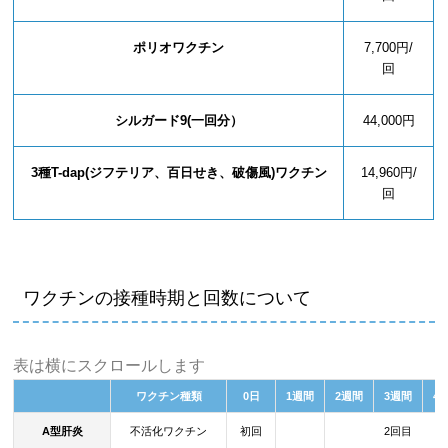
ポリオワクチン
7,700円/
回
シルガード9(一回分）
44,000円
3種T-dap(ジフテリア、百日せき、破傷風)ワクチン
14,960円/
回
ワクチンの接種時期と回数について
表は横にスクロールします
ワクチン種類
0日
1週間
2週間
3週間
4
A型肝炎
不活化ワクチン
初回
2回目