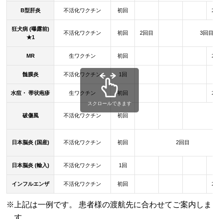
B型肝炎
不活化ワクチン
初回
2
狂犬病 (曝露前)
不活化ワクチン
初回
2回目
3回目
★1
MR
生ワクチン
初回
2
髄膜炎
不活化ワクチン
1回
水痘・ 帯状疱疹
生ワクチン
初回
2
スクロールできます
破傷風
不活化ワクチン
初回
日本脳炎 (国産)
不活化ワクチン
初回
2回目
日本脳炎 (輸入)
不活化ワクチン
1回
インフルエンザ
不活化ワクチン
初回
2
※上記は一例です。 患者様の渡航先に合わせてご案内しま
す。