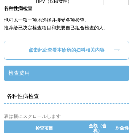
HPV（仅限女性）
各种性病检查
也可以一项一项地选择并接受各项检查。
推荐给已决定检查项目和想要自己组合检查的人。
点击此处查看本诊所的妇科相关内容
检查费用
各种性病检查
表は横にスクロールします
金额（含
检查项目
对象性
税）