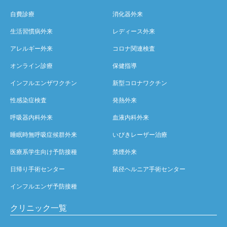
自費診療
消化器外来
生活習慣病外来
レディース外来
アレルギー外来
コロナ関連検査
オンライン診療
保健指導
インフルエンザワクチン
新型コロナワクチン
性感染症検査
発熱外来
呼吸器内科外来
血液内科外来
睡眠時無呼吸症候群外来
いびきレーザー治療
医療系学生向け予防接種
禁煙外来
日帰り手術センター
鼠径ヘルニア手術センター
インフルエンザ予防接種
クリニック一覧