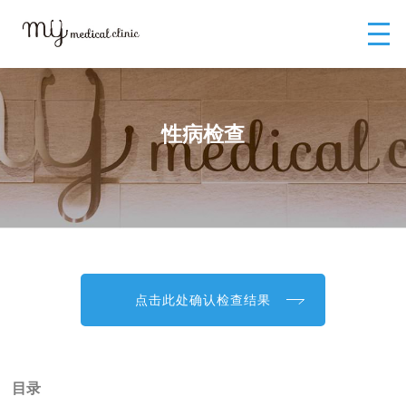
MYメディカルクリニックTOP
MYメディカルクリニック（中国）
门诊
诊疗
性病检查
性病检查
点击此处确认检查结果
目录