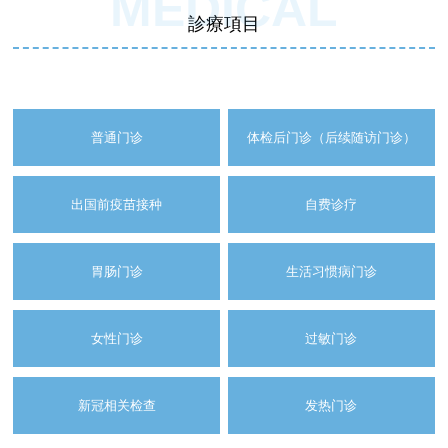
MEDICAL
診療項目
普通门诊
体检后门诊（后续随访门诊）
出国前疫苗接种
自费诊疗
胃肠门诊
生活习惯病门诊
女性门诊
过敏门诊
新冠相关检查
发热门诊