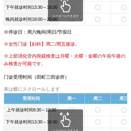
〇
〇
〇
下午就诊时间13:30～16:30
スクロールできます
〇
〇
〇
晚间就诊时间18:00～20:00
※停诊日：周六晚间/周日/节假日
※女性门诊【妇科】周二/周五接诊。
※上部消化管内視鏡検査は月曜・火曜・金曜の午前午後の
み検査が可能です。
门诊受理时间（田町三田诊所）
表は横にスクロールします
受理时间
周一
周二
周三
〇
〇
〇
上午就诊时间8:30～12:30
〇
〇
〇
下午就诊时间13:30～16:30
スクロールできます