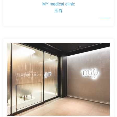
MY medical clinic
涩谷