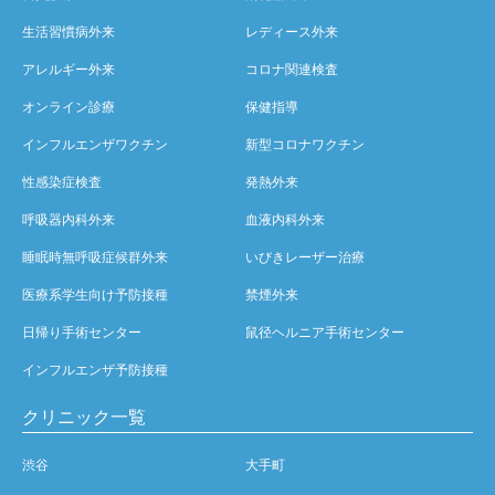
生活習慣病外来
レディース外来
アレルギー外来
コロナ関連検査
オンライン診療
保健指導
インフルエンザワクチン
新型コロナワクチン
性感染症検査
発熱外来
呼吸器内科外来
血液内科外来
睡眠時無呼吸症候群外来
いびきレーザー治療
医療系学生向け予防接種
禁煙外来
日帰り手術センター
鼠径ヘルニア手術センター
インフルエンザ予防接種
クリニック一覧
渋谷
大手町