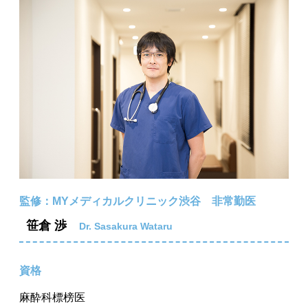
監修：MYメディカルクリニック渋谷 非常勤医
笹倉 渉
Dr. Sasakura Wataru
資格
麻酔科標榜医