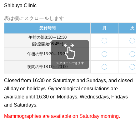
Shibuya Clinic
表は横にスクロールします
受付時間
月
火
午前の部8:30～12:30
〇
〇
(診療開始08:45~)
〇
〇
午後の部13:30～16:30
スクロールできます
〇
〇
夜間の部18:00～20:00
Closed from 16:30 on Saturdays and Sundays, and closed
all day on holidays. Gynecological consulations are
available until 16:30 on Mondays, Wednesdays, Fridays
and Saturdays.
Mammographies are available on Saturday morning.