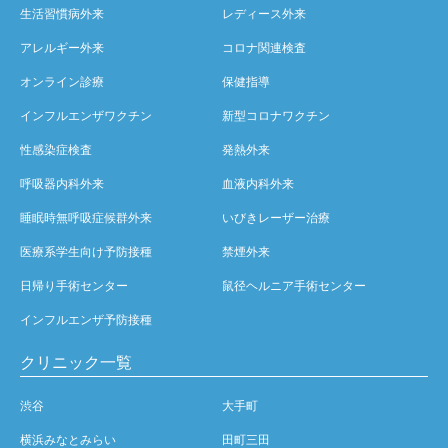
生活習慣病外来
レディース外来
アレルギー外来
コロナ関連検査
オンライン診療
保健指導
インフルエンザワクチン
新型コロナワクチン
性感染症検査
発熱外来
呼吸器内科外来
血液内科外来
睡眠時無呼吸症候群外来
いびきレーザー治療
医療系学生向け予防接種
禁煙外来
日帰り手術センター
鼠径ヘルニア手術センター
インフルエンザ予防接種
クリニック一覧
渋谷
大手町
横浜みなとみらい
田町三田