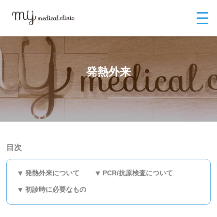
MYメディカルクリニックTOP
MYメディカルクリニック（英語）
Outp
atient examination
発熱外来
発熱外来
目次
発熱外来について
PCR/抗原検査について
初診時に必要なもの