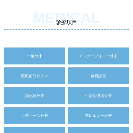
MEDICAL
診療項目
一般外来
アフターフォロー外来
渡航前ワクチン
自費診療
消化器外来
生活習慣病外来
レディース外来
アレルギー外来