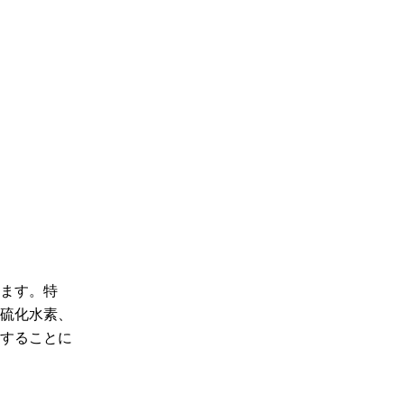
ります。特
や硫化水素、
加することに