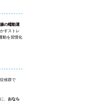
り腸の蠕動運
動かすストレ
運動を習慣化
腸症候群で
うに、
おなら