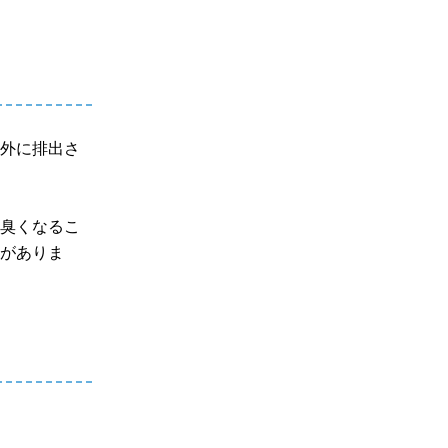
体外に排出さ
ら臭くなるこ
性がありま