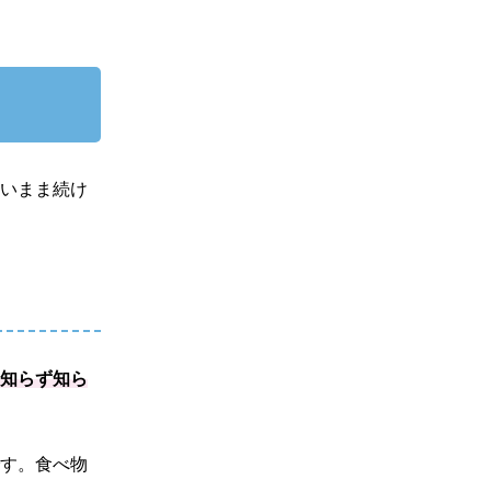
ないまま続け
、知らず知ら
です。食べ物