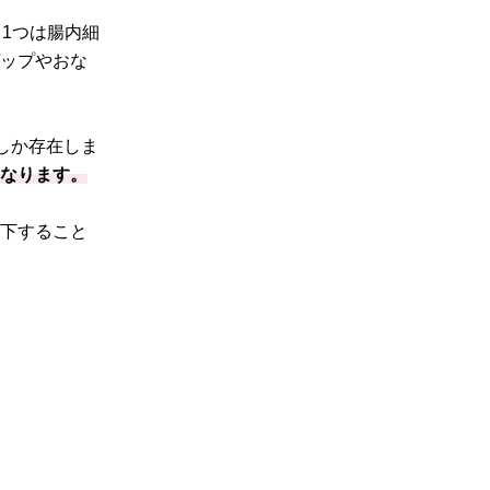
1つは腸内細
ゲップやおな
しか存在しま
になります。
低下すること