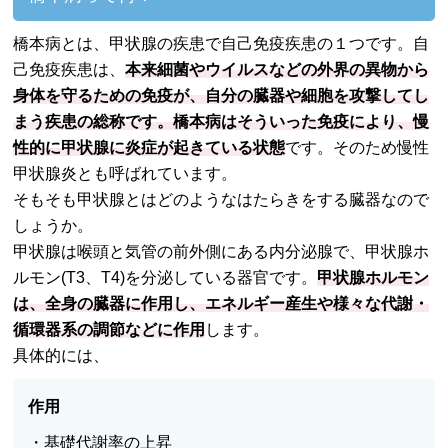
橋本病とは、甲状腺の疾患で自己免疫疾患の１つです。自
己免疫疾患は、
本来細菌やウイルスなどの外界の異物から
身体を守るための免疫が、自分の臓器や細胞を攻撃してし
まう疾患の総称です。橋本病はそういった免疫により、慢
性的に甲状腺に炎症が起きている状態
です。そのため慢性
甲状腺炎とも呼ばれています。
そもそも甲状腺とはどのようなはたらきをする臓器なので
しょうか。
甲状腺は喉頭と気管の前外側にある内分泌腺で、甲状腺ホ
ルモン(T3、T4)を分泌している器官です。
甲状腺ホルモン
は、全身の臓器に作用し、エネルギー産生や様々な代謝・
循環器系の調節などに作用
します。
具体的には、
作用
・基礎代謝率の上昇