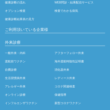
健康診断の流れ
WEB問診・結果配信サービス
オプション検査
検査でわかる病気
健康診断結果表の見方
ご利用頂いている企業様
外来診療
一般外来・内科
アフターフォロー外来
渡航前ワクチン
海外渡航時陰性証明書
自費診療
消化器外来
生活習慣病外来
レディース外来
アレルギー外来
コロナ関連検査
オンライン診療
保健指導
インフルエンザワクチン
新型コロナワクチン