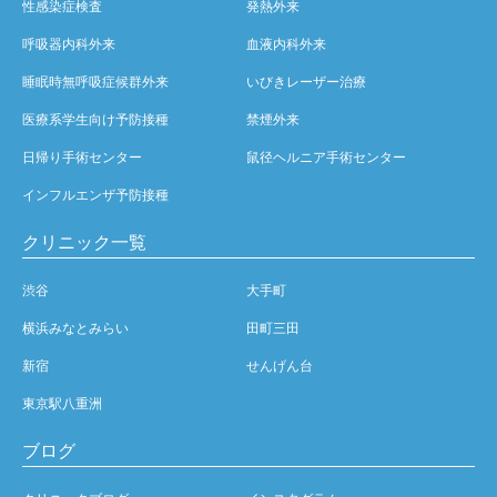
性感染症検査
発熱外来
呼吸器内科外来
血液内科外来
睡眠時無呼吸症候群外来
いびきレーザー治療
医療系学生向け予防接種
禁煙外来
日帰り手術センター
鼠径ヘルニア手術センター
インフルエンザ予防接種
クリニック一覧
渋谷
大手町
横浜みなとみらい
田町三田
新宿
せんげん台
東京駅八重洲
ブログ