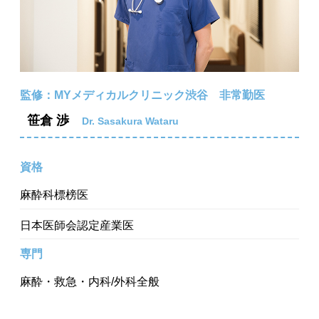
監修：MYメディカルクリニック渋谷 非常勤医
笹倉 渉
Dr. Sasakura Wataru
資格
麻酔科標榜医
日本医師会認定産業医
専門
麻酔・救急・内科/外科全般