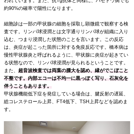
われています。また、抗Tg抗体と同様に、バセドウ病でも
約90%の確率で陽性になります。
細胞診は一部の甲状腺の細胞を採取し顕微鏡で観察する検
査です。リンパ球浸潤とは文字通りリンパ球が組織に入り
込む、つまり浸潤した状態のことを言います。この反応
は、炎症が起こった箇所に対する免疫反応です。橋本病は
慢性甲状腺炎と呼ばれるように、甲状腺に炎症が起きてい
る状態なので、リンパ球浸潤が見られるということです。
また、
超音波検査では両葉の腫大を認め、縁がでこぼこと
不整です。内部エコーは不均一に黒っぽく写り、石灰化を
伴うこともあります。
甲状腺機能低下症を発症している場合は、腱反射の遅延、
総コレステロール上昇、FT4低下、TSH上昇などを認めま
す。