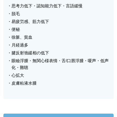
・思考力低下・認知能力低下・言語緩慢
・脱毛
・易疲労感、筋力低下
・便秘
・徐脈、貧血
・月経過多
・腱反射弛緩相の低下
・眼瞼浮腫・無関心様表情・舌/口唇浮腫・嗄声・低声
化・難聴
・心拡大
・皮膚粘液水腫