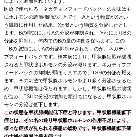
によって調節されています。
医療で使われる「ネガティブフィードバック」の意味は主
にホルモンの調節機能のことです。Aという物質がXとい
う臓器に作用した結果、XがBという物質を分泌したとし
ます。Bの増加によりAの分泌が抑制され、それによりBの
分泌を抑制し、体内でのBの量の均衡を保ちます。この
「Bの増加によりAの分泌抑制がされる」のが、ネガティ
ブフィードバックです。橋本病により、甲状腺細胞が破壊
されると甲状腺ホルモンの分泌が減ります。ネガティブフ
ィードバックの抑制が弱まりますので、TSHの分泌が増え
ます。その刺激で甲状腺ホルモンをより多く分泌させるた
め、甲状腺機能は保たれます。しかし、甲状腺細胞の破壊
が進み、TSHの分泌の増加も頭打ちになると、甲状腺ホル
モンの分泌は低下します。
この状態を甲状腺機能低下症と呼びます。甲状腺機能低下
症とは、その名の通り甲状腺ホルモンの作用不足により、
様々な症状が見られる疾患の総称です。甲状腺機能低下症
の大半の原因は橋本病
です。