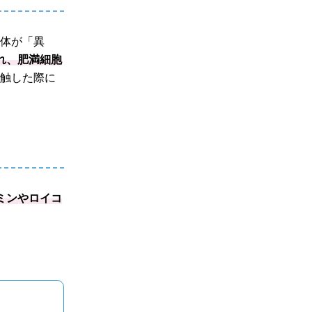
を体が「異
れ、肥満細胞
接触した際に
ミンやロイコ