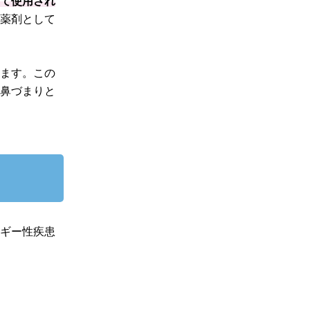
って使用され
つ薬剤として
ぎます。この
、鼻づまりと
ルギー性疾患