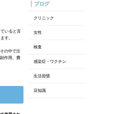
ブログ
クリニック
していると言
女性
ります。
検査
。その中で注
、副作用、費
感染症・ワクチン
生活習慣
豆知識