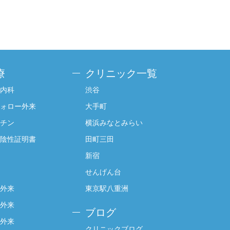
療
クリニック一覧
内科
渋谷
ォロー外来
大手町
チン
横浜みなとみらい
陰性証明書
田町三田
新宿
せんげん台
外来
東京駅八重洲
外来
ブログ
外来
クリニックブログ