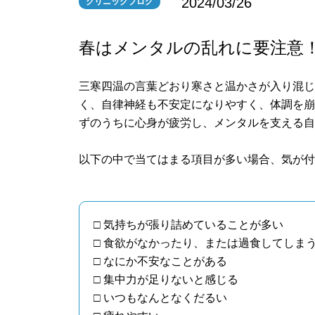
2024/03/26
クリニックブログ
春はメンタルの乱れに要注意
三寒四温の言葉どおり寒さと温かさが入り混
く、自律神経も不安定になりやすく、体調を
ずのうちに心身が疲労し、メンタルを支える
以下の中で当てはまる項目が多い場合、気が
□ 気持ちが張り詰めていることが多い
□ 食欲がなかったり、または過食してしま
□ なにか不安なことがある
□ 集中力が足りないと感じる
□ いつもなんとなくだるい