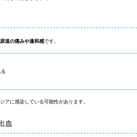
、
尿道の痛みや違和感
です。
ある
ミジアに感染している可能性があります。
出血