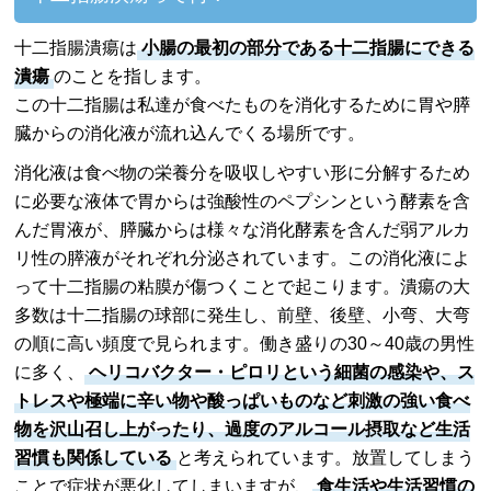
十二指腸潰瘍は
小腸の最初の部分である十二指腸にできる
潰瘍
のことを指します。
この十二指腸は私達が食べたものを消化するために胃や膵
臓からの消化液が流れ込んでくる場所です。
消化液は食べ物の栄養分を吸収しやすい形に分解するため
に必要な液体で胃からは強酸性のペプシンという酵素を含
んだ胃液が、膵臓からは様々な消化酵素を含んだ弱アルカ
リ性の膵液がそれぞれ分泌されています。この消化液によ
って十二指腸の粘膜が傷つくことで起こります。潰瘍の大
多数は十二指腸の球部に発生し、前壁、後壁、小弯、大弯
の順に高い頻度で見られます。働き盛りの30～40歳の男性
に多く、
ヘリコバクター・ピロリという細菌の感染や、ス
トレスや極端に辛い物や酸っぱいものなど刺激の強い食べ
物を沢山召し上がったり、過度のアルコール摂取など生活
習慣も関係している
と考えられています。放置してしまう
ことで症状が悪化してしまいますが、
食生活や生活習慣の