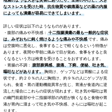
地震のような大きな災害にあったり、全身のやけど、大き
なストレスを受けた時、抗生物質や鎮痛薬などの薬の内服
によっても潰瘍が容易にできてしまいます。
詳しい症状は以下のようなものがあります。
・腹部の痛みや不快感：
十二指腸潰瘍の最も一般的な症状
は、みぞおちに鈍く焼けるような痛みや不快感
です。痛み
は空腹時に悪化し、食事することで軽くなるという特徴が
あります。夜間や早朝に痛みで目が覚め、食事をすると良
くなるという方は検査を受けることをおすすめします。
・胃腸の不調：
腹部膨満感、腹痛、下痢、便秘、吐き気、
嘔吐などがあります。
胸焼け、ゲップなどは胃酸による症
状です。約２０％の人に胸焼け、約９％の人にゲップが見
られ、食道・胃の運動機能異常が生じ、胃液が食道内に逆
流した場合にこれらの症状が現れます。吐き気や嘔吐は胃
の幽門前庭部や十二指腸球部の内腔が狭くなると食物や胃
液が胃内に溜まって吐き気や不快感、さらには嘔吐が起こ
ります。