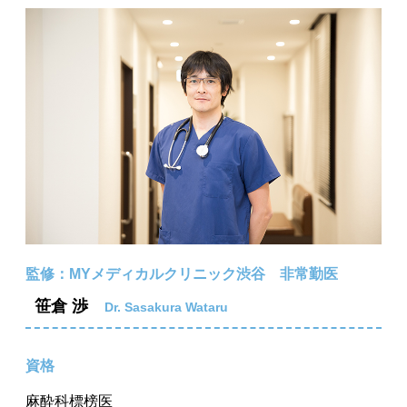
監修：MYメディカルクリニック渋谷 非常勤医
笹倉 渉
Dr. Sasakura Wataru
資格
麻酔科標榜医