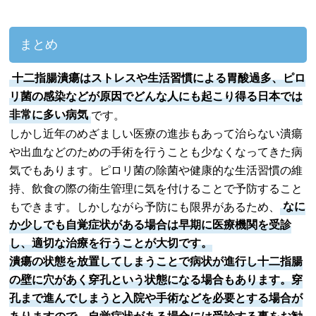
まとめ
十二指腸潰瘍はストレスや生活習慣による胃酸過多、ピロ
リ菌の感染などが原因でどんな人にも起こり得る日本では
非常に多い病気
です。
しかし近年のめざましい医療の進歩もあって治らない潰瘍
や出血などのための手術を行うことも少なくなってきた病
気でもあります。ピロリ菌の除菌や健康的な生活習慣の維
持、飲食の際の衛生管理に気を付けることで予防すること
もできます。しかしながら予防にも限界があるため、
なに
か少しでも自覚症状がある場合は早期に医療機関を受診
し、適切な治療を行うことが大切です。
潰瘍の状態を放置してしまうことで病状が進行し十二指腸
の壁に穴があく穿孔という状態になる場合もあります。穿
孔まで進んでしまうと入院や手術などを必要とする場合が