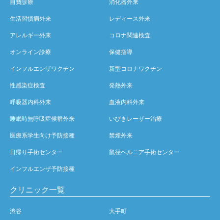
自費診療
消化器外来
生活習慣病外来
レディース外来
アレルギー外来
コロナ関連検査
オンライン診療
保健指導
インフルエンザワクチン
新型コロナワクチン
性感染症検査
発熱外来
呼吸器内科外来
血液内科外来
睡眠時無呼吸症候群外来
いびきレーザー治療
医療系学生向け予防接種
禁煙外来
日帰り手術センター
鼠径ヘルニア手術センター
インフルエンザ予防接種
クリニック一覧
渋谷
大手町