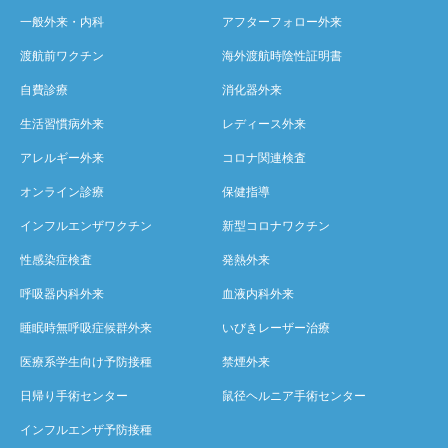
一般外来・内科
アフターフォロー外来
渡航前ワクチン
海外渡航時陰性証明書
自費診療
消化器外来
生活習慣病外来
レディース外来
アレルギー外来
コロナ関連検査
オンライン診療
保健指導
インフルエンザワクチン
新型コロナワクチン
性感染症検査
発熱外来
呼吸器内科外来
血液内科外来
睡眠時無呼吸症候群外来
いびきレーザー治療
医療系学生向け予防接種
禁煙外来
日帰り手術センター
鼠径ヘルニア手術センター
インフルエンザ予防接種