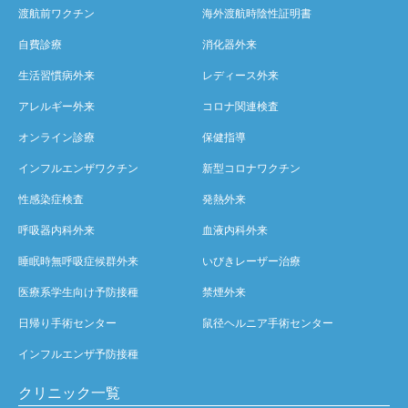
渡航前ワクチン
海外渡航時陰性証明書
自費診療
消化器外来
生活習慣病外来
レディース外来
アレルギー外来
コロナ関連検査
オンライン診療
保健指導
インフルエンザワクチン
新型コロナワクチン
性感染症検査
発熱外来
呼吸器内科外来
血液内科外来
睡眠時無呼吸症候群外来
いびきレーザー治療
医療系学生向け予防接種
禁煙外来
日帰り手術センター
鼠径ヘルニア手術センター
インフルエンザ予防接種
クリニック一覧