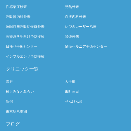
性感染症検査
発熱外来
呼吸器内科外来
血液内科外来
睡眠時無呼吸症候群外来
いびきレーザー治療
医療系学生向け予防接種
禁煙外来
日帰り手術センター
鼠径ヘルニア手術センター
インフルエンザ予防接種
クリニック一覧
渋谷
大手町
横浜みなとみらい
田町三田
新宿
せんげん台
東京駅八重洲
ブログ