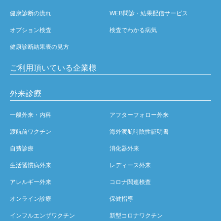
健康診断の流れ
WEB問診・結果配信サービス
オプション検査
検査でわかる病気
健康診断結果表の見方
ご利用頂いている企業様
外来診療
一般外来・内科
アフターフォロー外来
渡航前ワクチン
海外渡航時陰性証明書
自費診療
消化器外来
生活習慣病外来
レディース外来
アレルギー外来
コロナ関連検査
オンライン診療
保健指導
インフルエンザワクチン
新型コロナワクチン