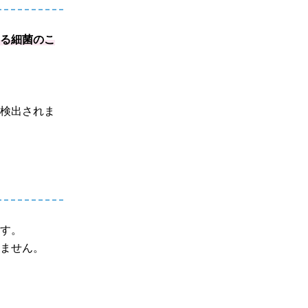
する細菌のこ
く検出されま
ます。
りません。