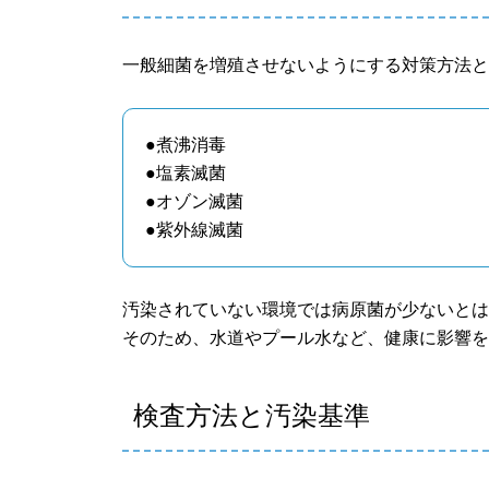
一般細菌を増殖させないようにする対策方法
●煮沸消毒
●塩素滅菌
●オゾン滅菌
●紫外線滅菌
汚染されていない環境では病原菌が少ないと
そのため、水道やプール水など、健康に影響
検査方法と汚染基準