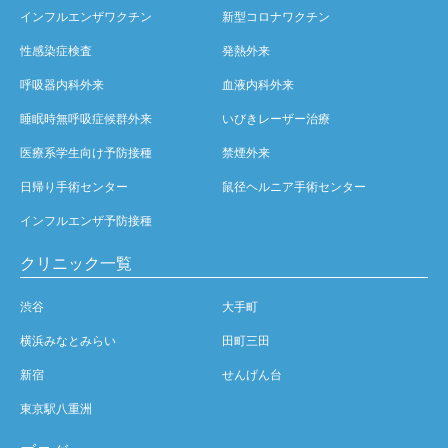
インフルエンザワクチン
新型コロナワクチン
性感染症検査
発熱外来
呼吸器内科外来
血液内科外来
睡眠時無呼吸症候群外来
いびきレーザー治療
医療系学生向け予防接種
禁煙外来
日帰り手術センター
鼠径ヘルニア手術センター
インフルエンザ予防接種
クリニック一覧
渋谷
大手町
横浜みなとみらい
田町三田
新宿
せんげん台
東京駅八重洲