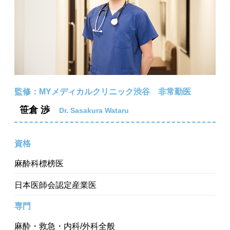
監修：MYメディカルクリニック渋谷 非常勤医
笹倉 渉
Dr. Sasakura Wataru
資格
麻酔科標榜医
日本医師会認定産業医
専門
麻酔・救急・内科/外科全般