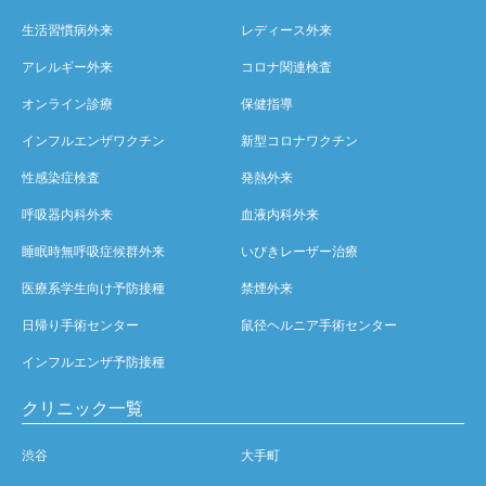
生活習慣病外来
レディース外来
アレルギー外来
コロナ関連検査
オンライン診療
保健指導
インフルエンザワクチン
新型コロナワクチン
性感染症検査
発熱外来
呼吸器内科外来
血液内科外来
睡眠時無呼吸症候群外来
いびきレーザー治療
医療系学生向け予防接種
禁煙外来
日帰り手術センター
鼠径ヘルニア手術センター
インフルエンザ予防接種
クリニック一覧
渋谷
大手町