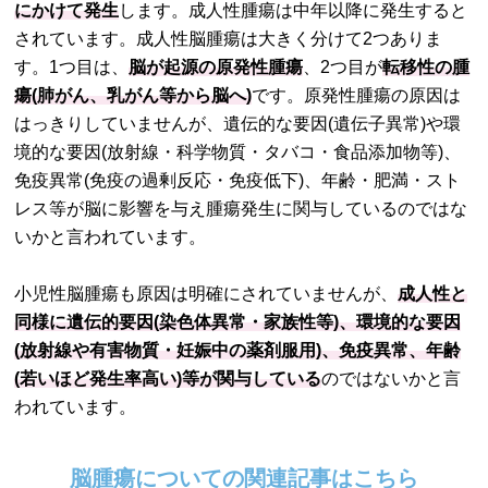
にかけて発生
します。成人性腫瘍は中年以降に発生すると
されています。成人性脳腫瘍は大きく分けて2つありま
す。1つ目は、
脳が起源の原発性腫瘍
、2つ目が
転移性の腫
瘍(肺がん、乳がん等から脳へ)
です。原発性腫瘍の原因は
はっきりしていませんが、遺伝的な要因(遺伝子異常)や環
境的な要因(放射線・科学物質・タバコ・食品添加物等)、
免疫異常(免疫の過剰反応・免疫低下)、年齢・肥満・スト
レス等が脳に影響を与え腫瘍発生に関与しているのではな
いかと言われています。
小児性脳腫瘍も原因は明確にされていませんが、
成人性と
同様に遺伝的要因(染色体異常・家族性等)、環境的な要因
(放射線や有害物質・妊娠中の薬剤服用)、免疫異常、年齢
(若いほど発生率高い)等が関与している
のではないかと言
われています。
脳腫瘍についての関連記事はこちら