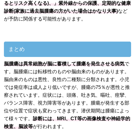
るとリスク高くなる)、」紫外線からの保護、定期的な健康
診断(家族に過去脳腫瘍の方がいた場合はかなり大事)
など
が予防に関係する可能性があります。
まとめ
脳腫瘍は異常細胞が脳に蓄積して腫瘍を発生させる病気
で
す。脳腫瘍には転移性のものや脳由来のものがあります。
脳由来のものは悪性、良性の二種類に分類されます。小児
では発症率は成人より低いですが、腫瘍の75％が悪性と推
察されています。症状には、頭痛、吐き気、嘔吐、痙攣、
バランス障害、視力障害等があります。腫瘍が発生する部
位や位置で症状も変わってきます。潜伏期間は腫瘍によっ
て様々です。
診断には、MRI、CT等の画像検査や神経学的
検査、脳波等
が行われます。