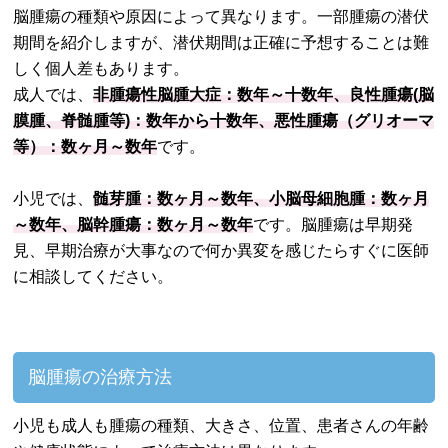
脳腫瘍の種類や原因によって異なります。一部腫瘍の潜伏
期間を紹介しますが、潜伏期間は正確に予想することは難
しく個人差もあります。
成人では、
非腫瘍性脳腫大症：数年～十数年、良性腫瘍(脳
膜腫、脊髄腫等)：数年から十数年、悪性腫瘍（グリオーマ
等）：数ヶ月～数年
です。
小児では、
髄芽腫：数ヶ月～数年、小脳母細胞腫：数ヶ月
～数年、脳幹腫瘍：数ヶ月～数年
です。脳腫瘍は早期発
見、早期治療が大事なので何か異変を感じたらすぐに医師
に相談してください。
脳腫瘍の治療方法
小児も成人も腫瘍の種類、大きさ、位置、患者さんの年齢