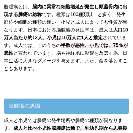
脳腫瘍とは、
脳内に異常な細胞増殖が発生し頭蓋骨内に出
現する腫瘍の総称
です。種類は100種類以上と多く、発生
部位や細胞の種類の違い、小児と成人によっても性質が異
なります。日本における脳腫瘍の発症率は、成人は
人口10
万人当たり約12人、小児は10万人に1人と推定
されていま
す。成人では、このうちの
半数が悪性、小児では、75％が
悪性
と言われています。脳や神経系に影響を及ぼす為、日
常生活に大きなダメージを与えます。また、命を落とすこ
ともあります。
脳腫瘍の原因
成人と小児では腫瘍の発生場所や腫瘍の種類が異なりま
す。
成人と比べ小児性脳腫瘍は稀で、乳幼児期から思春期