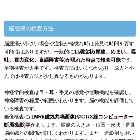
脳腫瘍の検査方法
脳腫瘍が小さい場合や症状が軽微な時は発見に時間を要す
可能性はありますが、一般的に初
期症状(頭痛、めまい、嘔
吐、視力変化、言語障害等)が現れた時点で検査可能
です。
早期検査が大事です。検査方法はいくつかあり、成人と小
児では検査方法が少し異なるものがあります。
神経学的検査は目・耳・手足の感覚や運動機能を確認し、
神経障害の程度や範囲がわかります。脳の機能を評価して
いる検査です。
画像検査には
MRI(磁気共鳴画像)やCT(X線コンピューター
断層撮影)等
があります。腫瘍の大きさ・位置・形状・周囲
脳組織との関係が詳しくわかります。また、造影剤を用い