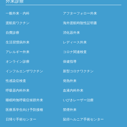
外来診療
一般外来・内科
アフターフォロー外来
渡航前ワクチン
海外渡航時陰性証明書
自費診療
消化器外来
生活習慣病外来
レディース外来
アレルギー外来
コロナ関連検査
オンライン診療
保健指導
インフルエンザワクチン
新型コロナワクチン
性感染症検査
発熱外来
呼吸器内科外来
血液内科外来
睡眠時無呼吸症候群外来
いびきレーザー治療
医療系学生向け予防接種
禁煙外来
日帰り手術センター
鼠径ヘルニア手術センター