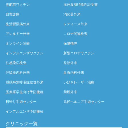
渡航前ワクチン
海外渡航時陰性証明書
自費診療
消化器外来
生活習慣病外来
レディース外来
アレルギー外来
コロナ関連検査
オンライン診療
保健指導
インフルエンザワクチン
新型コロナワクチン
性感染症検査
発熱外来
呼吸器内科外来
血液内科外来
睡眠時無呼吸症候群外来
いびきレーザー治療
医療系学生向け予防接種
禁煙外来
日帰り手術センター
鼠径ヘルニア手術センター
インフルエンザ予防接種
クリニック一覧