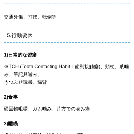
交通外傷、打撲、転倒等
5.行動要因
1)日常的な習癖
※TCH (Tooth Contacting Habit：歯列接触癖)、頬杖、爪噛
み、筆記具噛み、
うつぶせ読書、猫背
2)食事
硬固物咀嚼、ガム噛み、片方での噛み癖
3)睡眠