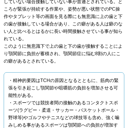
していない場合接触していない事が普通とされている。と
ころが緊張が持続する作業や、姿勢が悪い状態でのPC操
作やタブレット等の画面を見る際にも無意識に上の歯と下
の歯が接触している場合があり、この癖がある人は癖のな
い人と比べるとはるかに長い時間接触させている事が知ら
れている。
このように無意識下で上の歯と下の歯が接触することによ
り顎関節に負担が蓄積され、顎関節症に悩む8割の人にこ
の癖があるとされている。
・精神的要因はTCHの原因となるとともに、筋肉の緊
張を引き起こし顎関節や咀嚼筋の負担を増加させる可
能性がある。
・スポーツでは競技者間の接触のあるコンタクトスポ
ーツ(ラグビー・柔道・サッカー・バスケットボール・
野球等)やゴルフやテニスなどの球技等も含め、強く噛
みしめる事があるスポーツは顎関節への負担が増加す