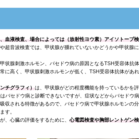
査、血液検査、場合によっては（放射性ヨウ素）アイソトープ
察や超音波検査では、甲状腺が腫れていないかどうかや甲状腺
甲状腺刺激ホルモン、バセドウ病の原因となるTSH受容体抗
常に高く、甲状腺刺激ホルモンが低く、TSH受容体抗体があ
シンチグラフィ）
は、甲状腺がどの程度機能を持っているかを
ではバセドウ病と診断できないですが、症状などからバセドウ
に吸収される特徴があるので、バセドウ病で甲状腺ホルモンの
れます。
すが、心臓の評価をするために、
心電図検査や胸部レントゲン