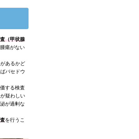
検査（甲状腺
に腫瘍がない
体があるかど
ればバセドウ
評価する検査
病が疑わしい
分泌が過剰な
検査
を行うこ