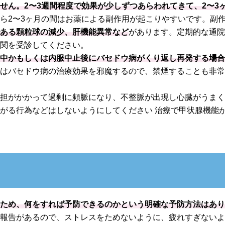
せん。2〜3週間程度で効果が少しずつあらわれてきて、2〜3
ら2〜3ヶ月の間はお薬による副作用が起こりやすいです。副
である顆粒球の減少、肝機能異常など
があります。定期的な通
機関を受診してください。
服中かもしくは内服中止後にバセドウ病がくり返し再発する場
コはバセドウ病の治療効果を邪魔するので、禁煙することも非
負担がかかって過剰に頻脈になり、不整脈が出現し心臓がうま
がる行為などはしないようにしてください 治療で甲状腺機能
るため、何をすれば予防できるのかという明確な予防方法はあ
う報告があるので、ストレスをためないように、疲れすぎない