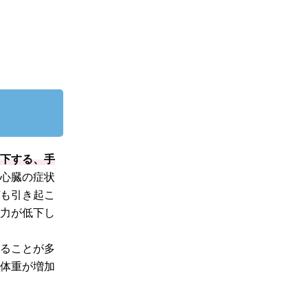
低下する、手
。心臓の症状
ど
も引き起こ
中力が低下し
れることが多
て体重が増加