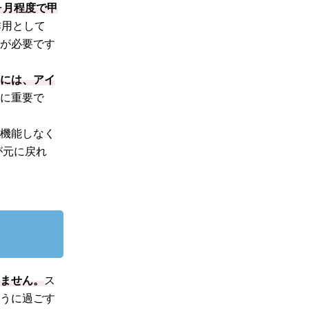
ヶ月程度で甲
作用として
院が必要です
合には、アイ
常に重要で
く機能しなく
が元に戻れ
りません。
ス
ように過ごす