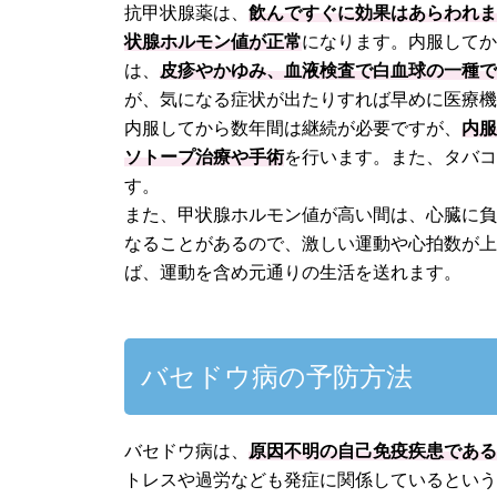
抗甲状腺薬は、
飲んですぐに効果はあらわれま
状腺ホルモン値が正常
になります。内服してか
は、
皮疹やかゆみ、血液検査で白血球の一種
が、気になる症状が出たりすれば早めに医療
内服してから数年間は継続が必要ですが、
内
ソトープ治療や手術
を行います。また、タバ
す。
また、甲状腺ホルモン値が高い間は、心臓に
なることがあるので、激しい運動や心拍数が上
ば、運動を含め元通りの生活を送れます。
バセドウ病の予防方法
バセドウ病は、
原因不明の自己免疫疾患であ
トレスや過労なども発症に関係しているとい