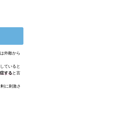
では外敵から
響していると
発症する
と言
過剰に刺激さ