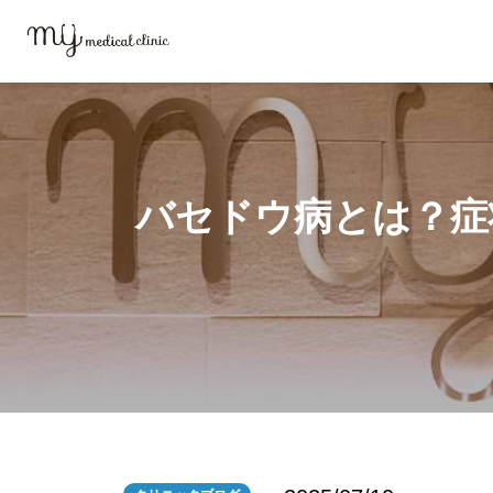
MYメディカルクリニックTOP
ブログ
バセドウ病とは？症状や原因、
バセドウ病とは？症