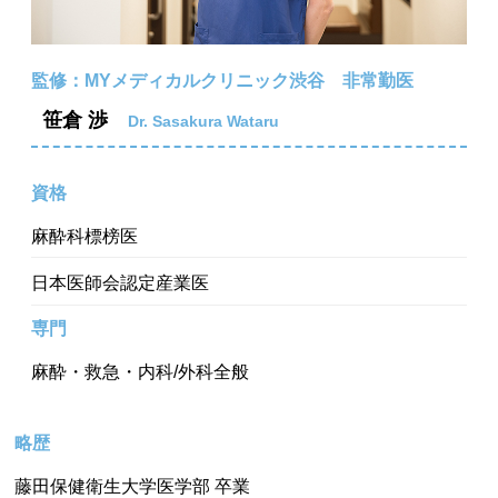
監修：MYメディカルクリニック渋谷 非常勤医
笹倉 渉
Dr. Sasakura Wataru
資格
麻酔科標榜医
日本医師会認定産業医
専門
麻酔・救急・内科/外科全般
略歴
藤田保健衛生大学医学部 卒業