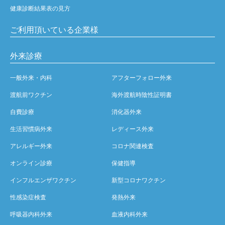
健康診断結果表の見方
ご利用頂いている企業様
外来診療
一般外来・内科
アフターフォロー外来
渡航前ワクチン
海外渡航時陰性証明書
自費診療
消化器外来
生活習慣病外来
レディース外来
アレルギー外来
コロナ関連検査
オンライン診療
保健指導
インフルエンザワクチン
新型コロナワクチン
性感染症検査
発熱外来
呼吸器内科外来
血液内科外来