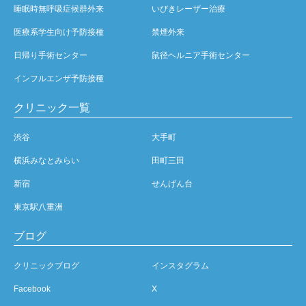
睡眠時無呼吸症候群外来
いびきレーザー治療
医療系学生向け予防接種
禁煙外来
日帰り手術センター
鼠径ヘルニア手術センター
インフルエンザ予防接種
クリニック一覧
渋谷
大手町
横浜みなとみらい
田町三田
新宿
せんげん台
東京駅八重洲
ブログ
クリニックブログ
インスタグラム
Facebook
X