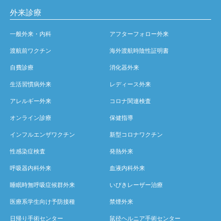
外来診療
一般外来・内科
アフターフォロー外来
渡航前ワクチン
海外渡航時陰性証明書
自費診療
消化器外来
生活習慣病外来
レディース外来
アレルギー外来
コロナ関連検査
オンライン診療
保健指導
インフルエンザワクチン
新型コロナワクチン
性感染症検査
発熱外来
呼吸器内科外来
血液内科外来
睡眠時無呼吸症候群外来
いびきレーザー治療
医療系学生向け予防接種
禁煙外来
日帰り手術センター
鼠径ヘルニア手術センター