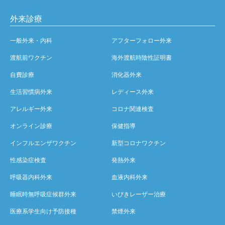
外来診療
一般外来・内科
アフターフォロー外来
渡航前ワクチン
海外渡航時陰性証明書
自費診療
消化器外来
生活習慣病外来
レディース外来
アレルギー外来
コロナ関連検査
オンライン診療
保健指導
インフルエンザワクチン
新型コロナワクチン
性感染症検査
発熱外来
呼吸器内科外来
血液内科外来
睡眠時無呼吸症候群外来
いびきレーザー治療
医療系学生向け予防接種
禁煙外来