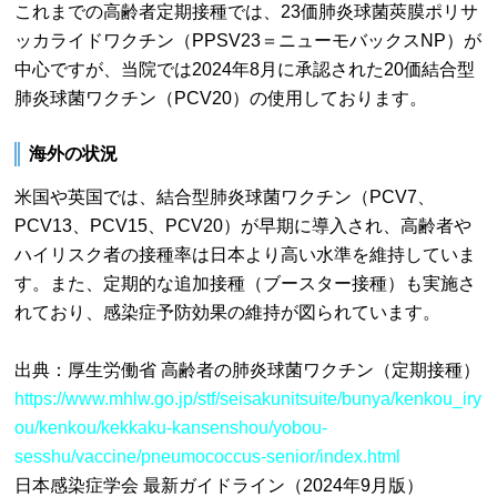
これまでの高齢者定期接種では、23価肺炎球菌莢膜ポリサ
ッカライドワクチン（PPSV23＝ニューモバックスNP）が
中心ですが、当院では2024年8月に承認された20価結合型
肺炎球菌ワクチン（PCV20）の使用しております。
海外の状況
米国や英国では、結合型肺炎球菌ワクチン（PCV7、
PCV13、PCV15、PCV20）が早期に導入され、高齢者や
ハイリスク者の接種率は日本より高い水準を維持していま
す。また、定期的な追加接種（ブースター接種）も実施さ
れており、感染症予防効果の維持が図られています。
出典：厚生労働省 高齢者の肺炎球菌ワクチン（定期接種）
https://www.mhlw.go.jp/stf/seisakunitsuite/bunya/kenkou_iry
ou/kenkou/kekkaku-kansenshou/yobou-
sesshu/vaccine/pneumococcus-senior/index.html
日本感染症学会 最新ガイドライン（2024年9月版）