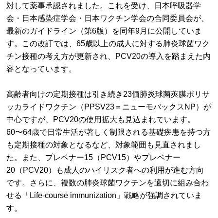
対して薬事承認されました。これを受け、日本呼吸器学
会・日本感染症学会・日本ワクチン学会の合同委員会が、
最新のガイドライン（第6版）を同年9月に公開していま
す。この改訂では、65歳以上の成人に対する肺炎球菌ワク
チン接種の考え方が更新され、PCV20の導入を踏まえた内
容となっています。
高齢者向けの定期接種は引き続き23価肺炎球菌莢膜ポリサ
ッカライドワクチン（PPSV23＝ニューモバックスNP）が
中心ですが、PCV20の使用拡大も見込まれています。
60〜64歳で日常生活が著しく制限される基礎疾患を持つ方
も定期接種の対象となるなど、対象範囲も見直されまし
た。また、プレベナー15（PCV15）やプレベナー
20（PCV20）も成人のハイリスク者への利用が進む方向
です。さらに、複数の肺炎球菌ワクチンを適切に組み合わ
せる「Life-course immunization」戦略が強調されていま
す。