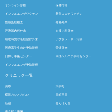
オンライン診療
保健指導
インフルエンザワクチン
新型コロナワクチン
性感染症検査
発熱外来
呼吸器内科外来
血液内科外来
睡眠時無呼吸症候群外来
いびきレーザー治療
医療系学生向け予防接種
禁煙外来
日帰り手術センター
鼠径ヘルニア手術センター
インフルエンザ予防接種
クリニック一覧
渋谷
大手町
横浜みなとみらい
田町三田
新宿
せんげん台
東京駅八重洲