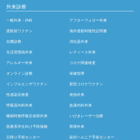
外来診療
一般外来・内科
アフターフォロー外来
渡航前ワクチン
海外渡航時陰性証明書
自費診療
消化器外来
生活習慣病外来
レディース外来
アレルギー外来
コロナ関連検査
オンライン診療
保健指導
インフルエンザワクチン
新型コロナワクチン
性感染症検査
発熱外来
呼吸器内科外来
血液内科外来
睡眠時無呼吸症候群外来
いびきレーザー治療
医療系学生向け予防接種
禁煙外来
日帰り手術センター
鼠径ヘルニア手術センター