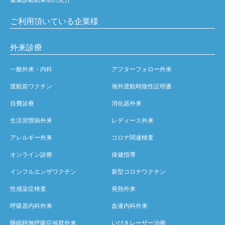
ご利用頂いている企業様
外来診療
一般外来・内科
アフターフォロー外来
渡航前ワクチン
海外渡航時陰性証明書
自費診療
消化器外来
生活習慣病外来
レディース外来
アレルギー外来
コロナ関連検査
オンライン診療
保健指導
インフルエンザワクチン
新型コロナワクチン
性感染症検査
発熱外来
呼吸器内科外来
血液内科外来
睡眠時無呼吸症候群外来
いびきレーザー治療