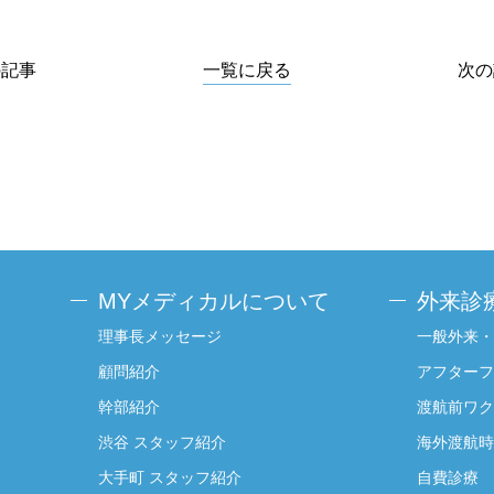
の記事
一覧に戻る
次の
MYメディカルについて
外来診
理事長メッセージ
一般外来・
顧問紹介
アフターフ
幹部紹介
渡航前ワク
渋谷 スタッフ紹介
海外渡航時
大手町 スタッフ紹介
自費診療