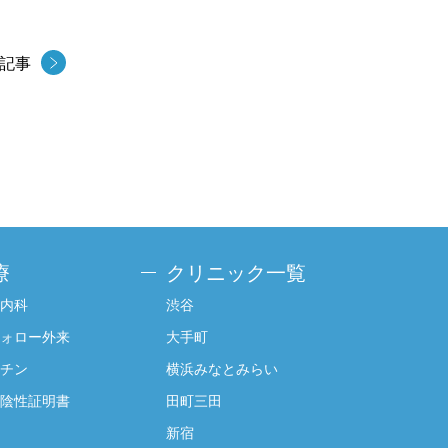
記事
療
クリニック一覧
内科
渋谷
ォロー外来
大手町
チン
横浜みなとみらい
陰性証明書
田町三田
新宿