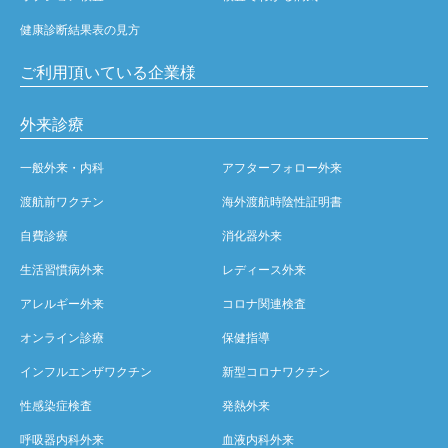
健康診断結果表の見方
ご利用頂いている企業様
外来診療
一般外来・内科
アフターフォロー外来
渡航前ワクチン
海外渡航時陰性証明書
自費診療
消化器外来
生活習慣病外来
レディース外来
アレルギー外来
コロナ関連検査
オンライン診療
保健指導
インフルエンザワクチン
新型コロナワクチン
性感染症検査
発熱外来
呼吸器内科外来
血液内科外来