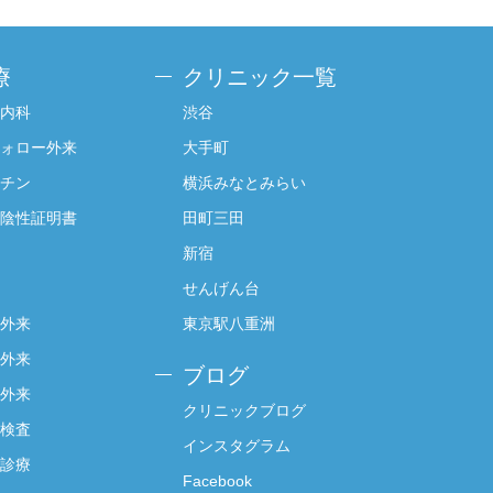
療
クリニック一覧
内科
渋谷
ォロー外来
大手町
チン
横浜みなとみらい
陰性証明書
田町三田
新宿
せんげん台
外来
東京駅八重洲
外来
ブログ
外来
クリニックブログ
検査
インスタグラム
診療
Facebook