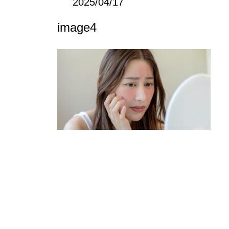
2025/04/17
image4