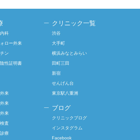
療
クリニック一覧
内科
渋谷
ォロー外来
大手町
チン
横浜みなとみらい
陰性証明書
田町三田
新宿
せんげん台
外来
東京駅八重洲
外来
ブログ
外来
クリニックブログ
検査
インスタグラム
診療
Facebook