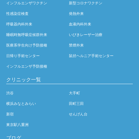
インフルエンザワクチン
新型コロナワクチン
性感染症検査
発熱外来
呼吸器内科外来
血液内科外来
睡眠時無呼吸症候群外来
いびきレーザー治療
医療系学生向け予防接種
禁煙外来
日帰り手術センター
鼠径ヘルニア手術センター
インフルエンザ予防接種
クリニック一覧
渋谷
大手町
横浜みなとみらい
田町三田
新宿
せんげん台
東京駅八重洲
ブログ