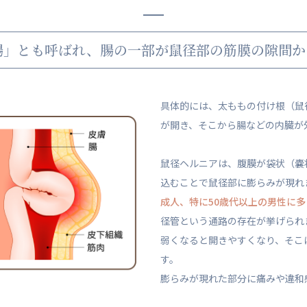
腸」とも呼ばれ、腸の一部が鼠径部の筋膜の隙間か
具体的には、太ももの付け根（鼠
が開き、そこから腸などの内臓が
鼠径ヘルニアは、腹膜が袋状（嚢
込むことで鼠径部に膨らみが現れ
成人、特に50歳代以上の男性に
径管という通路の存在が挙げられ
弱くなると開きやすくなり、そこ
す。
膨らみが現れた部分に痛みや違和