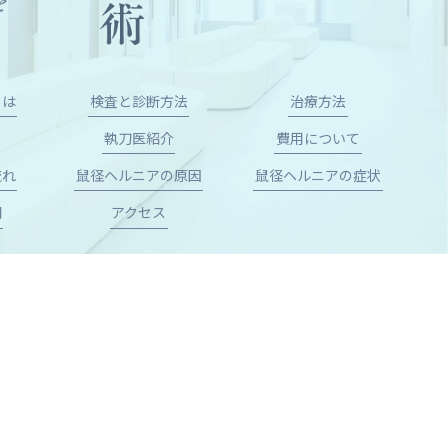
とは
検査と診断方法
治療方法
執刀医紹介
費用について
流れ
鼠径ヘルニアの原因
鼠径ヘルニアの症状
問
アクセス