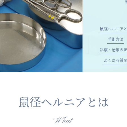
鼠径ヘルニア
手術方法
診察・治療の
よくある質
鼠径ヘルニアとは
What