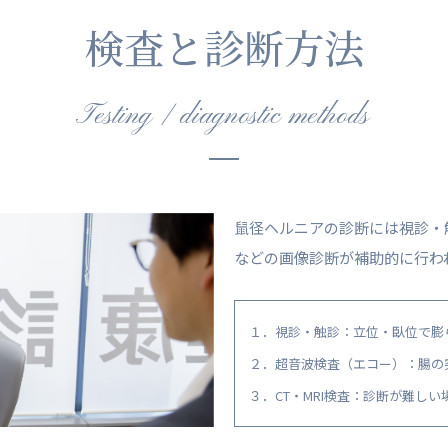
検査と診断方法
Testing / diagnostic methods
鼠径ヘルニアの診断には視診・触
などの画像診断が補助的に行わ
１．視診・触診：立位・臥位で膨
２．超音波検査（エコー）：腸の
３．CT・MRI検査：診断が難し