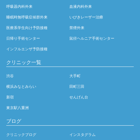
呼吸器内科外来
血液内科外来
睡眠時無呼吸症候群外来
いびきレーザー治療
医療系学生向け予防接種
禁煙外来
日帰り手術センター
鼠径ヘルニア手術センター
インフルエンザ予防接種
クリニック一覧
渋谷
大手町
横浜みなとみらい
田町三田
新宿
せんげん台
東京駅八重洲
ブログ
クリニックブログ
インスタグラム