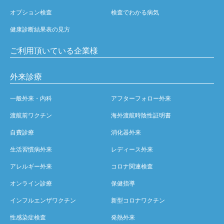
オプション検査
検査でわかる病気
健康診断結果表の見方
ご利用頂いている企業様
外来診療
一般外来・内科
アフターフォロー外来
渡航前ワクチン
海外渡航時陰性証明書
自費診療
消化器外来
生活習慣病外来
レディース外来
アレルギー外来
コロナ関連検査
オンライン診療
保健指導
インフルエンザワクチン
新型コロナワクチン
性感染症検査
発熱外来