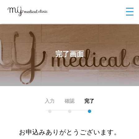
MYメディカルクリニックTOP
お問い合わせ
WEB問診・結果配信サー
ビスの
お問い合わせフォーム
完了画面
完了画面
入力
確認
完了
●
●
●
お申込みありがとうございます。