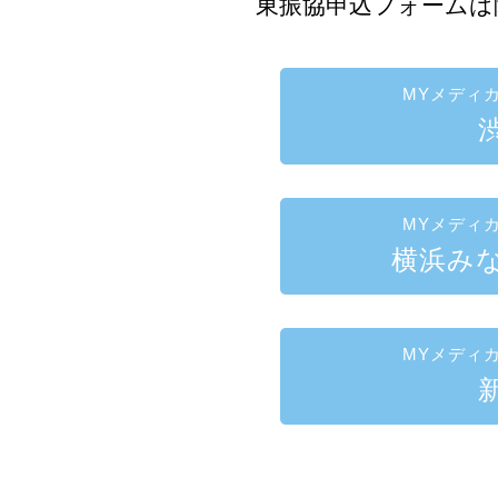
東振協申込フォームは
MYメディ
MYメディ
横浜み
MYメディ