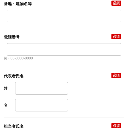
必須
番地・建物名等
必須
電話番号
例）03-0000-0000
必須
代表者氏名
姓
名
必須
担当者氏名