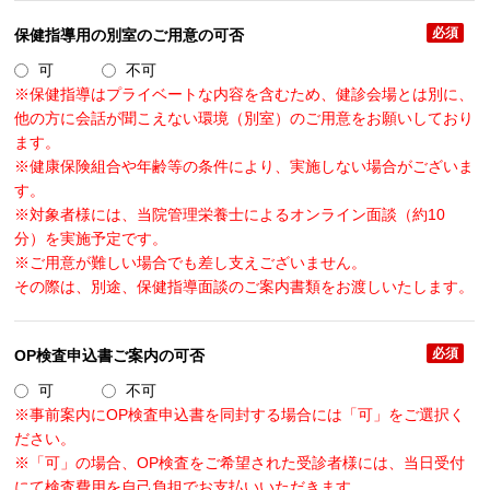
必須
保健指導用の別室のご用意の可否
可
不可
※保健指導はプライベートな内容を含むため、健診会場とは別に、
他の方に会話が聞こえない環境（別室）のご用意をお願いしており
ます。
※健康保険組合や年齢等の条件により、実施しない場合がございま
す。
※対象者様には、当院管理栄養士によるオンライン面談（約10
分）を実施予定です。
※ご用意が難しい場合でも差し支えございません。
その際は、別途、保健指導面談のご案内書類をお渡しいたします。
必須
OP検査申込書ご案内の可否
可
不可
※事前案内にOP検査申込書を同封する場合には「可」をご選択く
ださい。
※「可」の場合、OP検査をご希望された受診者様には、当日受付
にて検査費用を自己負担でお支払いいただきます。