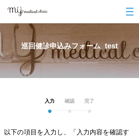
MYメディカルクリニックTOP
お問い合わせ
巡回健診申込みフォーム_t
est
巡回健診申込みフォーム_test
入力
確認
完了
●
●
●
以下の項目を入力し、「入力内容を確認す