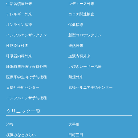
生活習慣病外来
レディース外来
アレルギー外来
コロナ関連検査
オンライン診療
保健指導
インフルエンザワクチン
新型コロナワクチン
性感染症検査
発熱外来
呼吸器内科外来
血液内科外来
睡眠時無呼吸症候群外来
いびきレーザー治療
医療系学生向け予防接種
禁煙外来
日帰り手術センター
鼠径ヘルニア手術センター
インフルエンザ予防接種
クリニック一覧
渋谷
大手町
横浜みなとみらい
田町三田