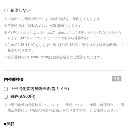
希望しない
※＜無料＞で歯科衛生士による歯科健診をご案内しております。
※所要時間はご移動含めおよそ20-30分となります。
※MYデンタルクリニック(https://mydec.jp/)にご移動いただいてのご受診とな
ります（MYメディカルクリニック渋谷から徒歩5分）
※午前(08:45-11:10)もしくは午後（13:00-16:00）受付の方は健康診断後にご
受診となります。
※夜間受付の方(18:00-19:30)は健康診断前にご受診となります。
任意
内視鏡検査
上部消化管内視鏡検査(胃カメラ)
鎮静(9,900円)
※上部消化管内視鏡検査については、ご受診コース、ご年齢、健保組合、ご所
属企業様により補助の有無や金額が異なりますので十分ご注意ください。
■渋谷