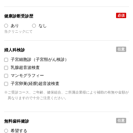
必須
健康診断受診歴
あり
なし
当クリニックにて
任意
婦人科検診
子宮細胞診（子宮頸がん検診）
乳腺超音波検査
マンモグラフィー
子宮卵巣(経膣)超音波検査
※ご受診コース、ご年齢、健保組合、ご所属企業様により補助の有無や金額が
異なりますので十分ご注意ください。
任意
無料歯科健診
希望する