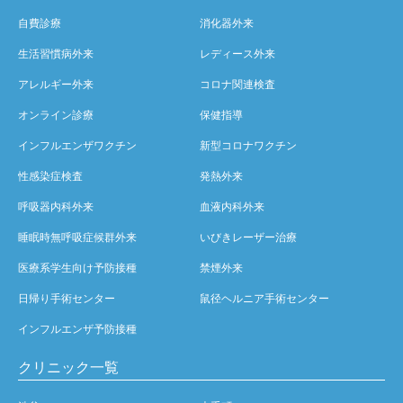
自費診療
消化器外来
生活習慣病外来
レディース外来
アレルギー外来
コロナ関連検査
オンライン診療
保健指導
インフルエンザワクチン
新型コロナワクチン
性感染症検査
発熱外来
呼吸器内科外来
血液内科外来
睡眠時無呼吸症候群外来
いびきレーザー治療
医療系学生向け予防接種
禁煙外来
日帰り手術センター
鼠径ヘルニア手術センター
インフルエンザ予防接種
クリニック一覧