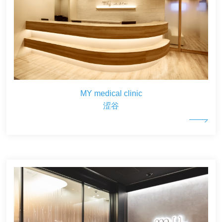
MY medical clinic
涩谷