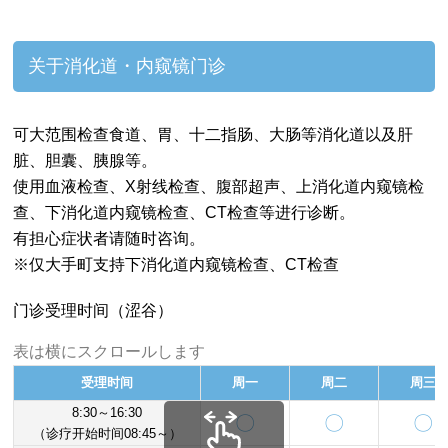
关于消化道・内窥镜门诊
可大范围检查食道、胃、十二指肠、大肠等消化道以及肝
脏、胆囊、胰腺等。
使用血液检查、X射线检查、腹部超声、上消化道内窥镜检
查、下消化道内窥镜检查、CT检查等进行诊断。
有担心症状者请随时咨询。
※仅大手町支持下消化道内窥镜检查、CT检查
门诊受理时间（涩谷）
表は横にスクロールします
受理时间
周一
周二
周三
8:30～16:30
〇
〇
〇
（诊疗开始时间08:45～）