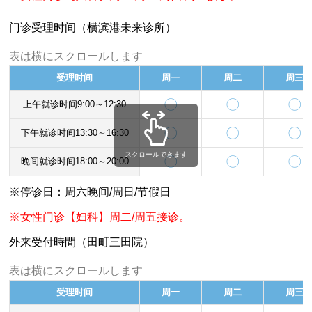
门诊受理时间（横滨港未来诊所）
表は横にスクロールします
受理时间
周一
周二
周三
〇
〇
〇
上午就诊时间9:00～12:30
〇
〇
〇
下午就诊时间13:30～16:30
スクロールできます
〇
〇
〇
晚间就诊时间18:00～20:00
※停诊日：周六晚间/周日/节假日
※女性门诊【妇科】周二/周五接诊。
外来受付時間（田町三田院）
表は横にスクロールします
受理时间
周一
周二
周三