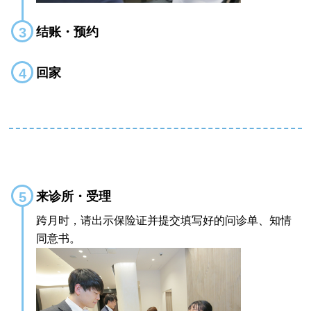
结账・预约
回家
来诊所・受理
跨月时，请出示保险证并提交填写好的问诊单、知情
同意书。