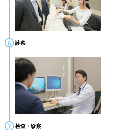
診察
检查・诊察