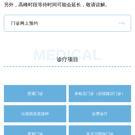
另外，高峰时段等待时间可能会延长，敬请谅解。
门诊网上预约
MEDICAL
诊疗项目
普通门诊
体检后门诊（后续随访门诊）
出国前疫苗接种
自费诊疗
胃肠门诊
生活习惯病门诊