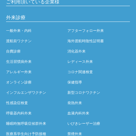
ご利用頂いている企業様
外来診療
一般外来・内科
アフターフォロー外来
渡航前ワクチン
海外渡航時陰性証明書
自費診療
消化器外来
生活習慣病外来
レディース外来
アレルギー外来
コロナ関連検査
オンライン診療
保健指導
インフルエンザワクチン
新型コロナワクチン
性感染症検査
発熱外来
呼吸器内科外来
血液内科外来
睡眠時無呼吸症候群外来
いびきレーザー治療
医療系学生向け予防接種
禁煙外来