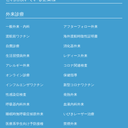
外来診療
一般外来・内科
アフターフォロー外来
渡航前ワクチン
海外渡航時陰性証明書
自費診療
消化器外来
生活習慣病外来
レディース外来
アレルギー外来
コロナ関連検査
オンライン診療
保健指導
インフルエンザワクチン
新型コロナワクチン
性感染症検査
発熱外来
呼吸器内科外来
血液内科外来
睡眠時無呼吸症候群外来
いびきレーザー治療
医療系学生向け予防接種
禁煙外来