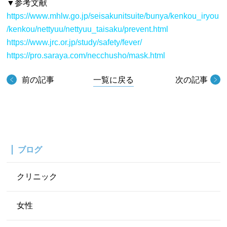
▼参考文献
https://www.mhlw.go.jp/seisakunitsuite/bunya/kenkou_iryou
/kenkou/nettyuu/nettyuu_taisaku/prevent.html
https://www.jrc.or.jp/study/safety/fever/
https://pro.saraya.com/necchusho/mask.html
前の記事
一覧に戻る
次の記事
ブログ
クリニック
女性