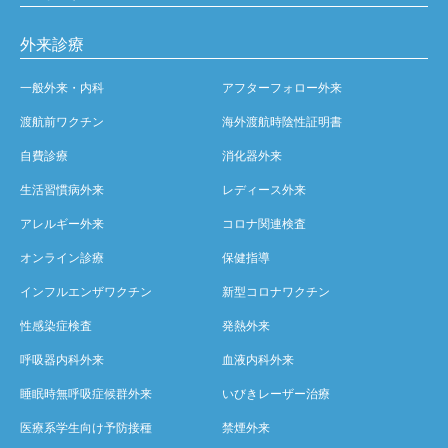
外来診療
一般外来・内科
アフターフォロー外来
渡航前ワクチン
海外渡航時陰性証明書
自費診療
消化器外来
生活習慣病外来
レディース外来
アレルギー外来
コロナ関連検査
オンライン診療
保健指導
インフルエンザワクチン
新型コロナワクチン
性感染症検査
発熱外来
呼吸器内科外来
血液内科外来
睡眠時無呼吸症候群外来
いびきレーザー治療
医療系学生向け予防接種
禁煙外来